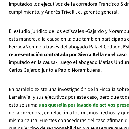
imputados los ejecutivos de la corredora Francisco Skinn
cumplimiento, y Andrés Trivelli, el gerente general.
El estudio jurídico de los exfiscales -Gajardo y Noram
esta manera, a la causa en la que también participaba 
FerradaNehme a través del abogado Rafael Collado.
Est
representación contratada por Sierra Bella en el caso
:
imputado en la causa-, luego el abogado Matías Undurr
Carlos Gajardo junto a Pablo Norambuena.
En paralelo existe una investigación de la Fiscalía sobr
LarrainVial y sus ejecutivos por este caso, pero que toda
esto se suma
una querella por lavado de activos pres
de la corredora, en relación a los mismos hechos, y qu
misma causa. Fuentes conocedoras del caso afirman qu
cualquier tipo de responsabilidad y que asegura que cu