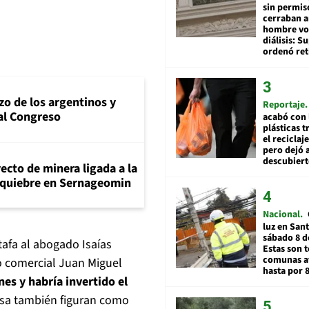
sin permis
cerraban a
hombre vol
diálisis: 
ordenó ret
zo de los argentinos y
Reportaje
al Congreso
acabó con 
plásticas 
el reciclaj
pero dejó a
descubiert
ecto de minera ligada a la
n quiebre en Sernageomin
Nacional
luz en San
sábado 8 d
afa al abogado Isaías
Estas son t
comunas a
o comercial Juan Miguel
hasta por 
es y habría invertido el
usa también figuran como