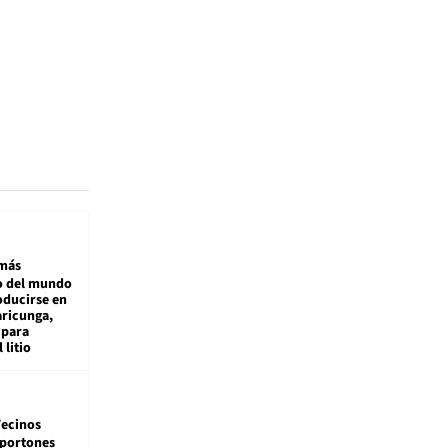
más
 del mundo
oducirse en
aricunga,
 para
 litio
ecinos
 portones