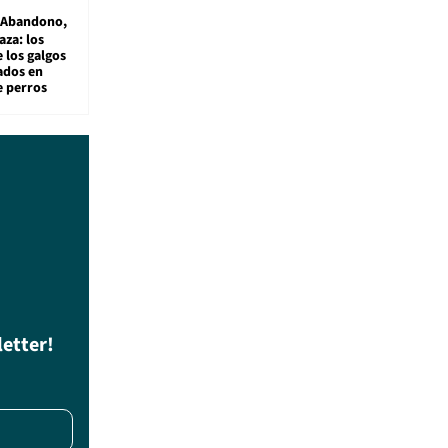
Abandono,
aza: los
 los galgos
sados en
e perros
letter!