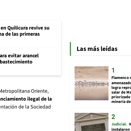
en Quilicura revive su
na de las primeras
Las más leídas
ara evitar arancel
abastecimiento
Flamenco 
amenazado
logra repr
Metropolitana Oriente,
salar de M
priorizado
nciamiento ilegal de la
minería del
entación de la Sociedad
Judicial
V
instalaron