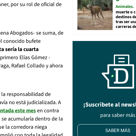
er, por su rol de oficial de
Animales
muerte o c
destinos de
tras ser u
carreras d
buena Abogados- se suma, de
el conocido bufete
a sería la cuarta
 primero Elías Gómez -
aga, Rafael Collado y ahora
e la responsabilidad de
vía no está judicializada. A
¡Suscribete al news
entada este mes
en contra
para saber más
e se acumularía dentro de la
e la corredora niega
SABER MÁS
mplió con toda la legalidad