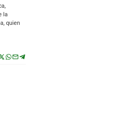
ca,
 la
a, quien