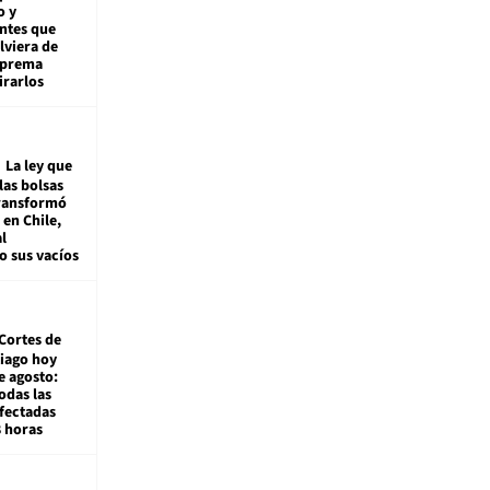
o y
ntes que
viera de
Suprema
irarlos
La ley que
las bolsas
transformó
e en Chile,
l
o sus vacíos
Cortes de
tiago hoy
e agosto:
odas las
fectadas
8 horas