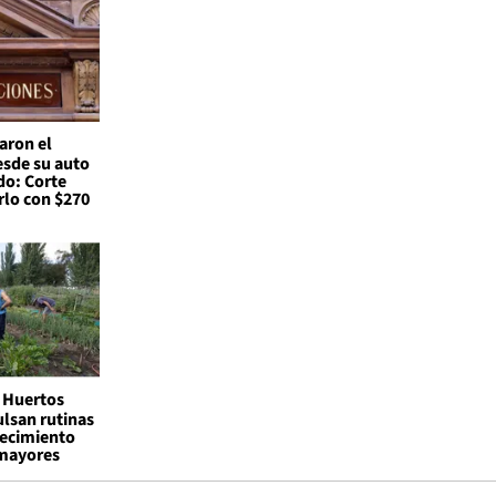
aron el
esde su auto
do: Corte
lo con $270
Huertos
lsan rutinas
jecimiento
 mayores