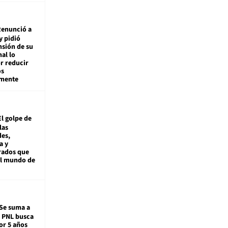
enunció a
y pidió
nsión de su
nal lo
r reducir
os
amente
El golpe de
las
es,
a y
rados que
al mundo de
Se suma a
: PNL busca
or 5 años