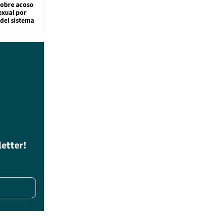
sobre acoso
exual por
del sistema
letter!