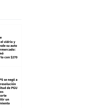
e
el vidrio y
sde su auto
ermercado:
enó
lo con $270
PS se negó a
 resolución
citud de PGU
tos
Corte
tir un
miento