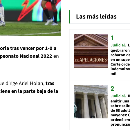
Las más leídas
Judicial
L
toria tras vencer por 1-0 a
quebraron 
robaron de
ampeonato Nacional 2022
en
en un sup
Corte ord
indemnizar
mil
e dirige Ariel Holan,
tras
ene en la parte baja de la
Judicial
I
emitir una
sobre soli
de 68 adul
mayores: 
ordenó emi
pronuncia