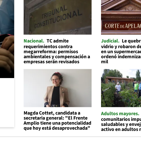
Nacional
TC admite
Judicial
Le quebr
requerimientos contra
vidrio y robaron d
megarreforma: permisos
en un supermerca
ambientales y compensación a
ordenó indemnizar
empresas serán revisados
mil
Magda Cottet, candidata a
Adultos mayores
secretaria general: "El Frente
comunitarios impu
Amplio tiene una potencialidad
saludables y enve
que hoy está desaprovechada"
activo en adultos