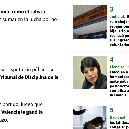
indo como el colista
Judicial
R
e sumar en la lucha por no
su trabajo 
rebajar pe
hija: Tribu
rechazó po
sus ingres
voluntari
Ciencias
 se disputó sin público,
a
Lincolao a 
ribunal de Disciplina de la
humanidad
matemátic
postdocto
complica 
la ciencia
e partido, luego que
 Valencia le ganó la
Nacional
zazo
.
los latidos
congelar p