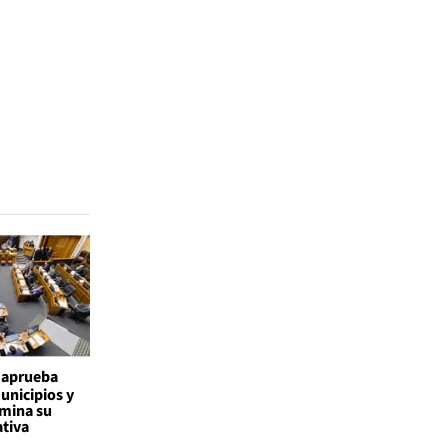
 aprueba
nicipios y
mina su
ativa