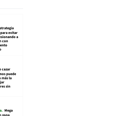
estrategia
para evitar
esionando a
n con
iento
o
e cazar
inos puede
n más la
jar
es sin
a
Mega
n zona