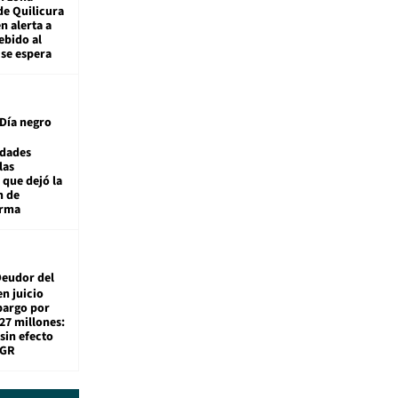
de Quilicura
n alerta a
ebido al
 se espera
Día negro
idades
las
 que dejó la
n de
orma
eudor del
en juicio
bargo por
27 millones:
sin efecto
TGR