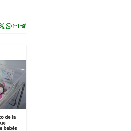
to de la
que
de bebés