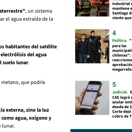
industrial 
mantiene e
raterrestre"
, un sistema
Santiago d
viento que
ar el agua extraída de la
Política
"
para las
s habitantes del satélite
municipal
electrólisis del agua
chilenas": 
reacciones
l suelo lunar
.
aprobació
megarref
l metano, que podría
Judicial
D
CAE logró 
anular em
deuda de $
ía externa, sino la luz
Corte dejó 
cobro de 
s, como agua, oxígeno y
 lunar.