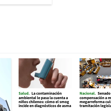
Salud
La contaminación
Nacional
Senado
ambiental le pasa la cuenta a
compensación a mu
niños chilenos: cómo el smog
megarreforma cul
incide en diagnósticos de asma
tramitación legisl