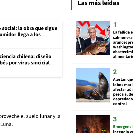
Las más leídas
social: la obra que sigue
La fallida 
umidor llega a los
salmonera 
arancel pr
Washingto
abastecim
 ciencia chilena: diseño
alimentari
és por virus sincicial
Alertan qu
lobos mar
afectar aú
pesca al de
depredador
control
proveche el suelo lunar y la
 Luna.
Emergenci
incendio e