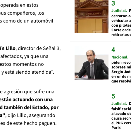
 operada en estos
Judicial
F
sus compañeros, los
cerraron a
es como de un automóvil
vehicular a
con pilotes
.
Corte ord
retirarlos 
n Lillo
, director de Señal 3,
afectados, ya que una
Nacional
piden revo
En estos momentos no
sobreseimi
y está siendo atendida".
Sergio Jad
error de m
que resolv
e agresión que sufre una
están actuando con una
Judicial
d también del Estado, por
falsificaci
a lavado de
ha"
, dijo Lillo, asegurando
causa secr
les de este hecho paguen.
el PDG cer
Parisi