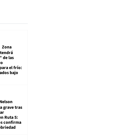
Zona
 tendrá
 de las
ro
ara el frío:
rados bajo
Nelson
a grave tras
ar
en Ruta 5:
os confirma
ebriedad