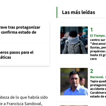
Las más leídas
rave tras protagonizar
s confirma estado de
El Tiempo
centro sur
"descanso"
lluvias, pe
prepárese p
eros pasos para el
hasta 15 g
máticas
cero
Nacional
Tapia qued
protagoniz
accidente 
Carabiner
estado de 
abeza de lo que habría sido
e a Francisca Sandoval,