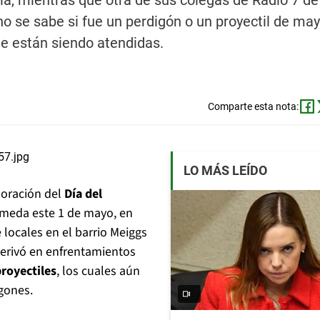
la, mientras que otra de sus colegas de Radio 7 de
o se sabe si fue un perdigón o un proyectil de mayo
e están siendo atendidas.
Comparte esta nota:
LO MÁS LEÍDO
moración del
Día del
ameda este 1 de mayo, en
locales en el barrio Meiggs
derivó en enfrentamientos
royectiles
, los cuales aún
gones.