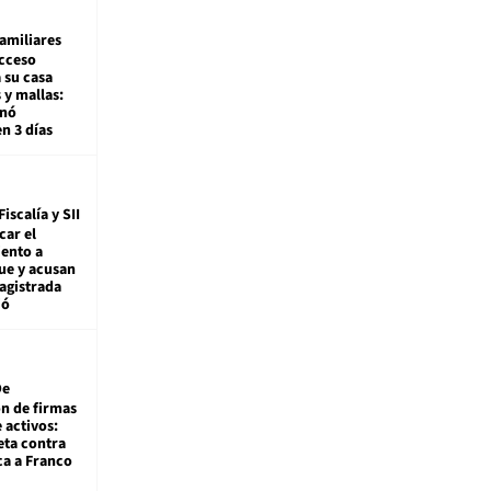
amiliares
cceso
 su casa
 y mallas:
enó
en 3 días
Fiscalía y SII
car el
ento a
ue y acusan
agistrada
ió
De
ón de firmas
 activos:
eta contra
ca a Franco