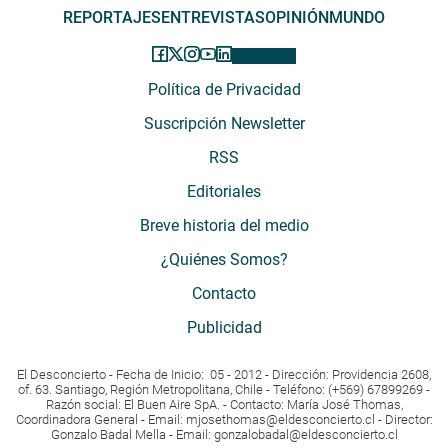
REPORTAJES
ENTREVISTAS
OPINIÓN
MUNDO
Política de Privacidad
Suscripción Newsletter
RSS
Editoriales
Breve historia del medio
¿Quiénes Somos?
Contacto
Publicidad
El Desconcierto - Fecha de Inicio: 05 - 2012 - Dirección: Providencia 2608,
of. 63. Santiago, Región Metropolitana, Chile - Teléfono: (+569) 67899269 -
Razón social: El Buen Aire SpA. - Contacto: María José Thomas,
Coordinadora General - Email:
mjosethomas@eldesconcierto.cl
- Director:
Gonzalo Badal Mella - Email:
gonzalobadal@eldesconcierto.cl