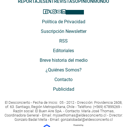
REPORTAJES
ENTREVISTAS
OPINIÓN
MUNDO
Política de Privacidad
Suscripción Newsletter
RSS
Editoriales
Breve historia del medio
¿Quiénes Somos?
Contacto
Publicidad
El Desconcierto - Fecha de Inicio: 05 - 2012 - Dirección: Providencia 2608,
of. 63. Santiago, Región Metropolitana, Chile - Teléfono: (+569) 67899269 -
Razón social: El Buen Aire SpA. - Contacto: María José Thomas,
Coordinadora General - Email:
mjosethomas@eldesconcierto.cl
- Director:
Gonzalo Badal Mella - Email:
gonzalobadal@eldesconcierto.cl