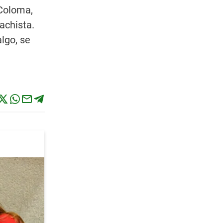
 Coloma,
achista.
lgo, se