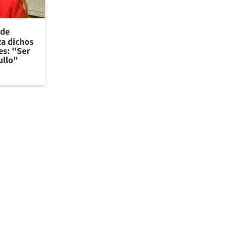
 de
za dichos
es: "Ser
ullo"