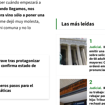
saber cuándo empezará a
ando llegamos, nos
ra vino sólo a poner una
 me dejó muy molesta,
Las más leídas
mi comuna y no lo
Judicial
I
emitir una
sobre soli
de 68 adul
rave tras protagonizar
mayores: 
s confirma estado de
ordenó emi
pronuncia
eros pasos para el
Judicial
R
máticas
su trabajo 
rebajar pe
hija: Tribu
rechazó po