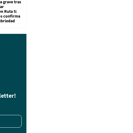
a grave tras
ar
en Ruta 5:
os confirma
ebriedad
letter!