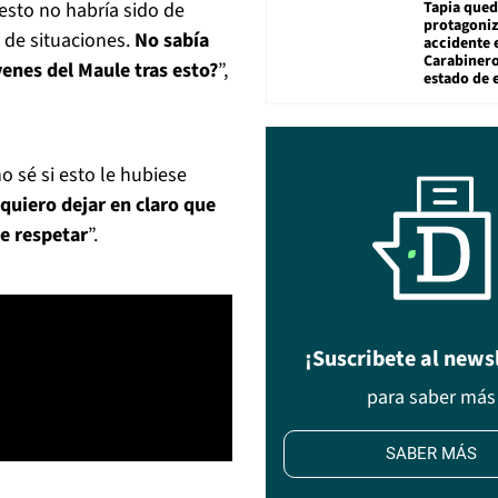
Tapia qued
esto no habría sido de
protagoniz
 de situaciones.
No sabía
accidente 
Carabiner
venes del Maule tras esto?
”,
estado de 
 sé si esto le hubiese
quiero dejar en claro que
e respetar
”.
¡Suscribete al news
para saber más
SABER MÁS