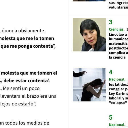
sus ingres
voluntari
Ciencias
ba cómoda obviamente.
Lincolao a 
 molesta que me lo tomen
humanidad
matemátic
ce que me ponga contenta
”,
postdocto
complica 
la ciencia
e molesta que me tomen el
Nacional
s, debe estar contenta’.
los latidos
.
Me sentí un poco
congelar p
Ley Karin 
 levantara el brazo era una
laboral y s
"colapso" 
ejos de estarlo”.
n todos los medios de
Nacional