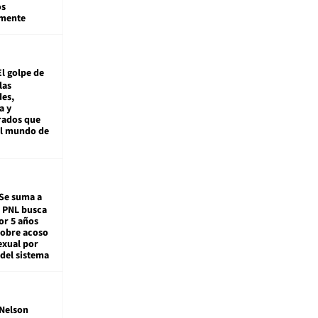
os
amente
El golpe de
las
es,
a y
rados que
al mundo de
Se suma a
: PNL busca
or 5 años
sobre acoso
exual por
del sistema
Nelson