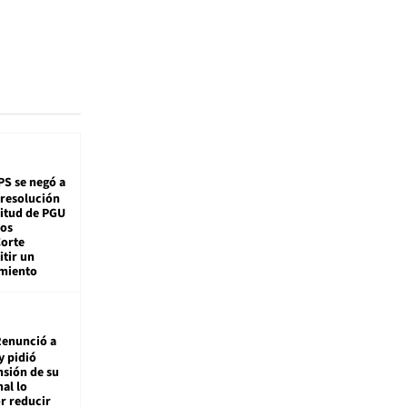
PS se negó a
 resolución
citud de PGU
tos
Corte
tir un
miento
enunció a
y pidió
nsión de su
nal lo
r reducir