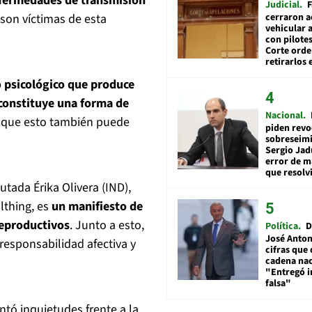
nfermedades de transmisión
Judicial
F
cerraron a
son víctimas de esta
vehicular a
con pilotes
Corte ord
retirarlos 
o psicológico que produce
 constituye una forma de
Nacional
que esto también puede
piden revo
sobreseimi
Sergio Jad
error de m
que resolv
tada Érika Olivera (IND),
lthing, es
un manifiesto de
reproductivos
. Junto a esto,
Política
D
José Anton
esponsabilidad afectiva y
cifras que 
cadena nac
"Entregó 
falsa"
tó inquietudes frente a la