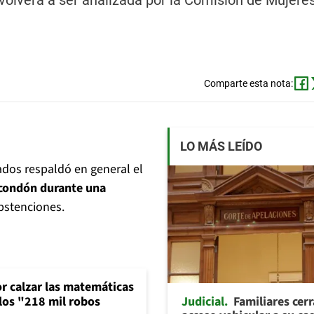
a volverá a ser analizada por la Comisión de Mujere
Comparte esta nota:
LO MÁS LEÍDO
ados respaldó en general el
 condón durante una
abstenciones.
or calzar las matemáticas
Judicial
Familiares cer
 los "218 mil robos