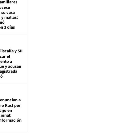
amiliares
cceso
 su casa
 y mallas:
enó
en 3 días
Fiscalía y SII
car el
ento a
ue y acusan
agistrada
ió
enuncian a
io Kast por
dijo en
ional:
información