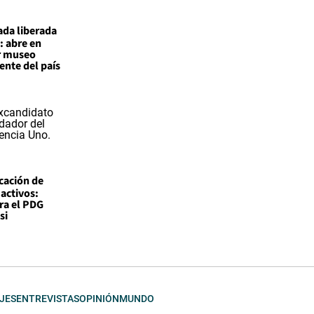
ada liberada
: abre en
r museo
nte del país
icación de
 activos:
ra el PDG
si
JES
ENTREVISTAS
OPINIÓN
MUNDO