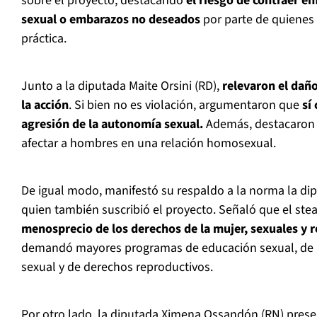
sobre el proyecto, destacando
el riesgo de contraer e
sexual o embarazos no deseados
por parte de quienes 
práctica.
Junto a la diputada Maite Orsini (RD),
relevaron el dañ
la acción
. Si bien no es violación, argumentaron que
sí
agresión de la autonomía sexual.
Además, destacaron 
afectar a hombres en una relación homosexual.
De igual modo, manifestó su respaldo a la norma la dipu
quien también suscribió el proyecto. Señaló que el stea
menosprecio de los derechos de la mujer, sexuales y 
demandó mayores programas de educación sexual, de r
sexual y de derechos reproductivos.
Por otro lado, la diputada Ximena Ossandón (RN) presen