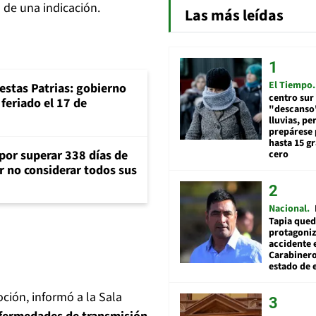
 de una indicación.
Las más leídas
El Tiempo
iestas Patrias: gobierno
centro sur
feriado el 17 de
"descanso"
lluvias, pe
prepárese p
hasta 15 g
 por superar 338 días de
cero
r no considerar todos sus
Nacional
Tapia qued
protagoniz
accidente 
Carabiner
estado de 
ción, informó a la Sala