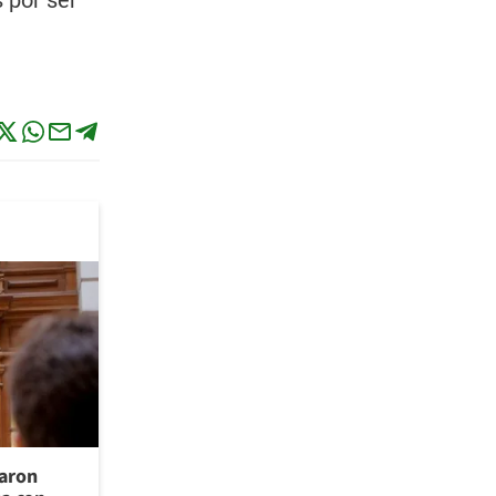
s por ser
raron