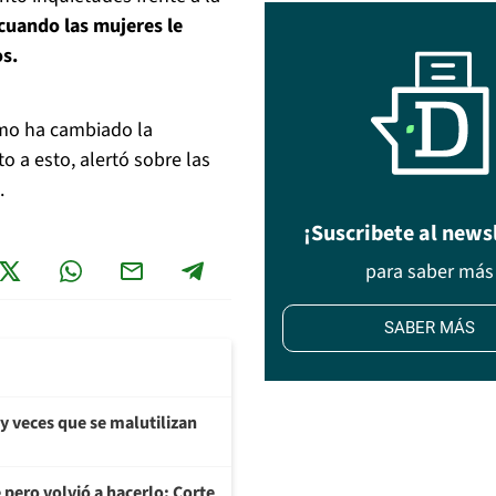
cuando las mujeres le
s.
ómo ha cambiado la
o a esto, alertó sobre las
.
¡Suscribete al news
para saber más
SABER MÁS
y veces que se malutilizan
 pero volvió a hacerlo: Corte