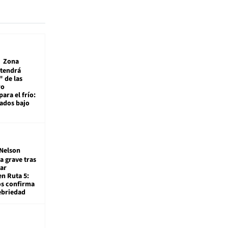
Zona
 tendrá
 de las
ro
ara el frío:
rados bajo
Nelson
a grave tras
ar
en Ruta 5:
os confirma
ebriedad