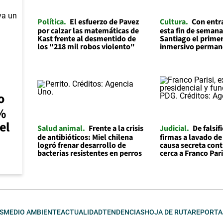
Política
El esfuerzo de Pavez
Cultura
Con entr
por calzar las matemáticas de
esta fin de semana
Kast frente al desmentido de
Santiago el prime
los "218 mil robos violento"
inmersivo permane
o
0%
el
Salud animal
Frente a la crisis
Judicial
De falsif
de antibióticos: Miel chilena
firmas a lavado de
logró frenar desarrollo de
causa secreta cont
bacterias resistentes en perros
cerca a Franco Pari
S
MEDIO AMBIENTE
ACTUALIDAD
TENDENCIAS
HOJA DE RUTA
REPORTA