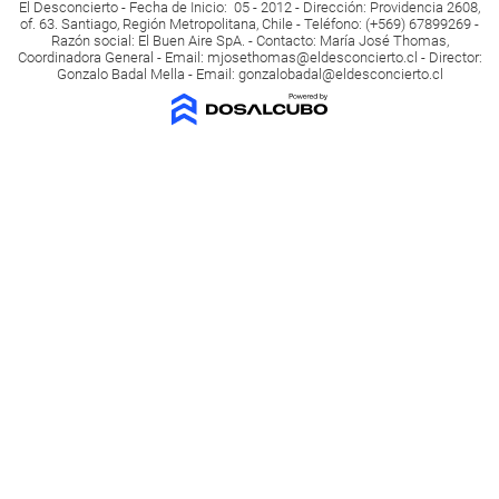
El Desconcierto - Fecha de Inicio: 05 - 2012 - Dirección: Providencia 2608,
of. 63. Santiago, Región Metropolitana, Chile - Teléfono: (+569) 67899269 -
Razón social: El Buen Aire SpA. - Contacto: María José Thomas,
Coordinadora General - Email:
mjosethomas@eldesconcierto.cl
- Director:
Gonzalo Badal Mella - Email:
gonzalobadal@eldesconcierto.cl