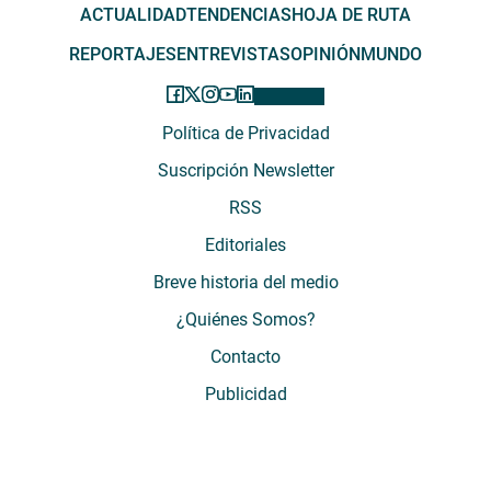
ACTUALIDAD
TENDENCIAS
HOJA DE RUTA
REPORTAJES
ENTREVISTAS
OPINIÓN
MUNDO
Política de Privacidad
Suscripción Newsletter
RSS
Editoriales
Breve historia del medio
¿Quiénes Somos?
Contacto
Publicidad
El Desconcierto - Fecha de Inicio: 05 - 2012 - Dirección: Providencia 2608,
of. 63. Santiago, Región Metropolitana, Chile - Teléfono: (+569) 67899269 -
Razón social: El Buen Aire SpA. - Contacto: María José Thomas,