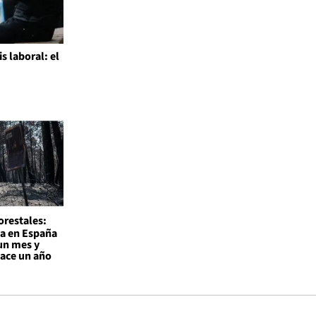
is laboral: el
l
orestales:
a en España
un mes y
hace un año