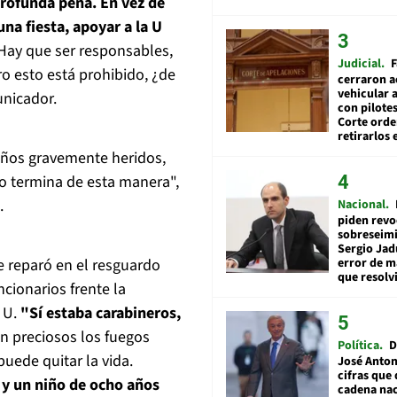
rofunda pena. En vez de
na fiesta, apoyar a la U
 Hay que ser responsables,
Judicial
F
ro esto está prohibido, ¿de
cerraron a
vehicular a
unicador.
con pilotes
Corte ord
retirarlos 
años gravemente heridos,
sto termina de esta manera",
.
Nacional
piden revo
sobreseimi
Sergio Jad
e reparó en el resguardo
error de m
que resolv
ncionarios frente la
a U.
"Sí estaba carabineros,
n preciosos los fuegos
Política
D
puede quitar la vida.
José Anton
cifras que 
 y un niño de ocho años
cadena nac