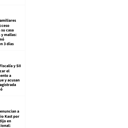
amiliares
cceso
 su casa
 y mallas:
enó
en 3 días
Fiscalía y SII
car el
ento a
ue y acusan
agistrada
ió
enuncian a
io Kast por
dijo en
ional: