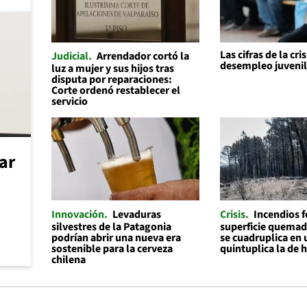
Las cifras de la cris
Judicial
Arrendador cortó la
desempleo juveni
luz a mujer y sus hijos tras
disputa por reparaciones:
Corte ordenó restablecer el
servicio
car
Innovación
Levaduras
Crisis
Incendios f
silvestres de la Patagonia
superficie quemad
podrían abrir una nueva era
se cuadruplica en 
sostenible para la cerveza
quintuplica la de 
chilena