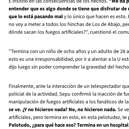
E insistió en las consecuencias de los hechos.
"Me da p
entender que es algo donde se tiene que disfrutar de u
que lo está pasando mal
y lo único que hacen es esto.
no voy a meter a todos los hinchas de Los de Abajo, pe
dónde sacan los fuegos artificiales?", cuestionó el com
"Termina con un niño de ocho años y un adulto de 28 
esto es una irresponsabilidad, por ir a alentar a la U e
dijo luego sin poder comprender la gravedad del hecho
Finalmente, ante la interacción de un telespectador qu
policial de la actividad, Sepu confirmó la inacción de fu
manipulación de fuegos artificiales a los fanáticos de l
se ve. ¿Y no hicieron nada? No, no hicieron nada.
Se ve
artificiales, pero termina en esto, en esta pelotudez, te 
Pelotudo, ¿para qué hace eso? Termina en un hospital