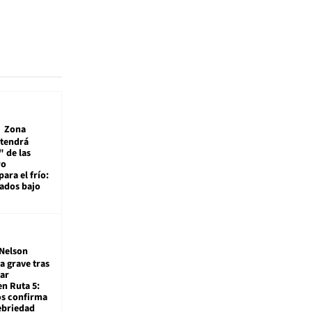
Zona
 tendrá
 de las
ro
ara el frío:
rados bajo
Nelson
a grave tras
ar
en Ruta 5:
os confirma
ebriedad