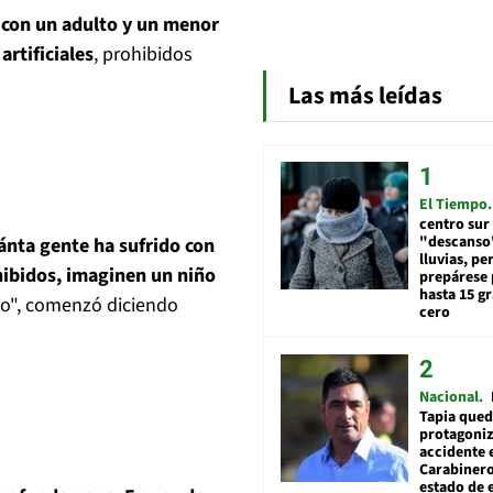
 con un adulto y un menor
rtificiales
, prohibidos
Las más leídas
El Tiempo
centro sur
"descanso"
ánta gente ha sufrido con
lluvias, pe
ohibidos, imaginen un niño
prepárese p
hasta 15 g
do", comenzó diciendo
cero
Nacional
Tapia qued
protagoniz
accidente 
Carabiner
estado de 