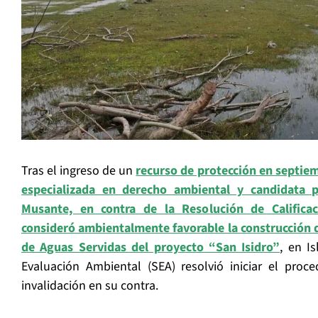
Tras el ingreso de un
recurso de protección en septie
especializada en derecho ambiental y candidata p
Musante, en contra de la Resolución de Califica
consideró ambientalmente favorable la construcción d
de Aguas Servidas del proyecto “San Isidro”
, en I
Evaluación Ambiental (SEA) resolvió iniciar el proce
invalidación en su contra.