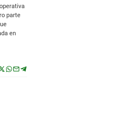
operativa
ro parte
que
ada en