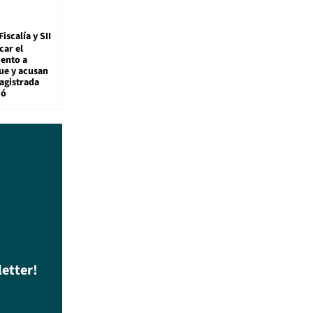
Fiscalía y SII
car el
ento a
ue y acusan
agistrada
ió
letter!