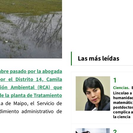
Las más leídas
mbre pasado por la abogada
or el Distrito 14, Camila
ción Ambiental (RCA) que
Ciencias
Lincolao a 
e la planta de Tratamiento
humanidad
sla de Maipo, el Servicio de
matemátic
postdocto
dimiento administrativo de
complica 
la ciencia