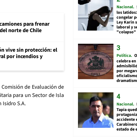
Nacional
los latidos
congelar p
Ley Karin 
 camiones para frenar
laboral y s
del norte de Chile
"colapso" 
n vive sin protección: el
ral por incendios y
Política
O
celebra en
admisibili
por megar
oficialismo
dramatis
a Comisión de Evaluación de
taria para un Sector de Isla
 Isidro S.A.
Nacional
Tapia qued
protagoniz
accidente 
Carabiner
estado de 