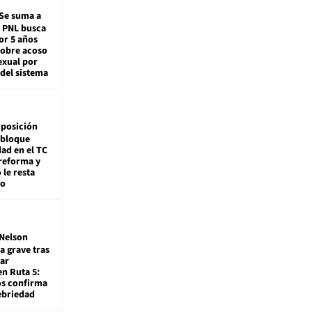
Se suma a
: PNL busca
or 5 años
sobre acoso
exual por
del sistema
posición
 bloque
dad en el TC
reforma y
 le resta
mo
Nelson
a grave tras
ar
en Ruta 5:
os confirma
ebriedad