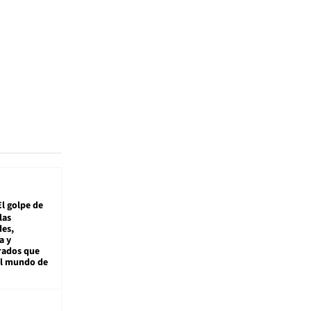
El golpe de
las
es,
a y
rados que
al mundo de