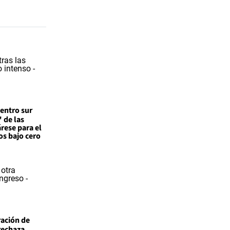
entro sur
 de las
árese para el
os bajo cero
ación de
 rechaza