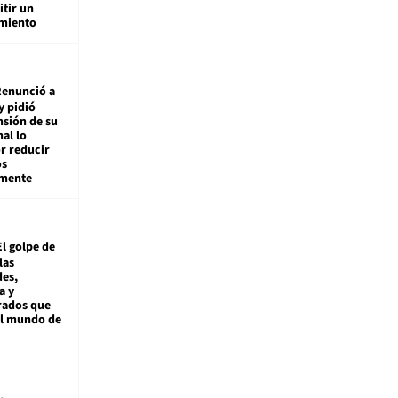
tir un
miento
enunció a
y pidió
nsión de su
nal lo
r reducir
os
amente
El golpe de
las
es,
a y
rados que
al mundo de