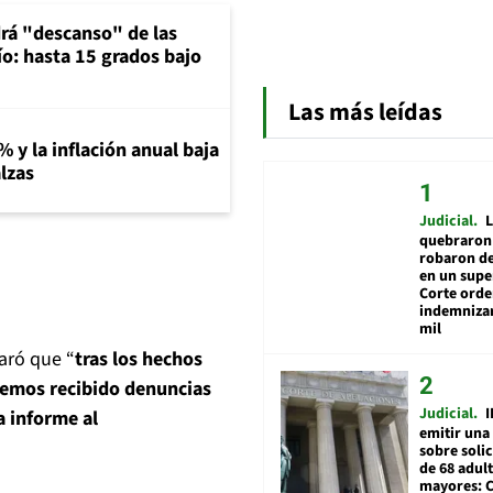
rá "descanso" de las
río: hasta 15 grados bajo
Las más leídas
% y la inflación anual baja
lzas
Judicial
L
quebraron 
robaron de
en un sup
Corte ord
indemnizar
mil
laró que “
tras los hechos
hemos recibido denuncias
Judicial
I
a informe al
emitir una
sobre soli
de 68 adul
mayores: 