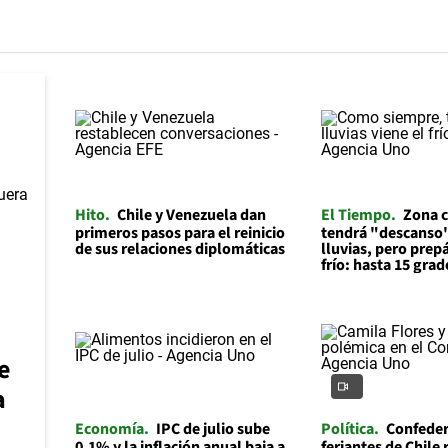
Hito
Chile y Venezuela dan
El Tiempo
Zona c
primeros pasos para el reinicio
tendrá "descanso"
de sus relaciones diplomáticas
lluvias, pero prep
frío: hasta 15 grad
e
a
Economía
IPC de julio sube
Política
Confeder
0,1% y la inflación anual baja a
feriantes de Chile