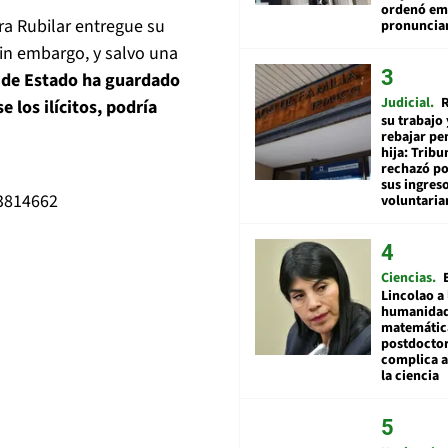
ordenó emi
ra Rubilar entregue su
pronuncia
in embargo, y salvo una
a de Estado ha guardado
Judicial
R
 los ilícitos, podría
su trabajo 
rebajar pe
hija: Tribu
rechazó po
sus ingres
23814662
voluntari
Ciencias
Lincolao a 
humanidad
matemátic
postdocto
complica 
la ciencia