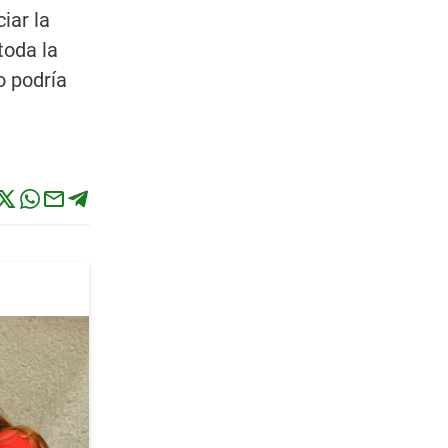
iar la
toda la
o podría