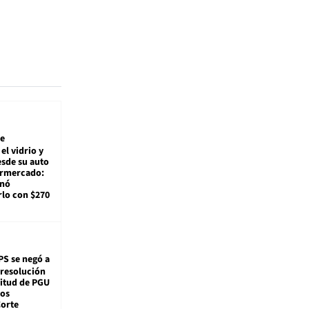
e
el vidrio y
sde su auto
ermercado:
enó
lo con $270
PS se negó a
 resolución
citud de PGU
tos
Corte