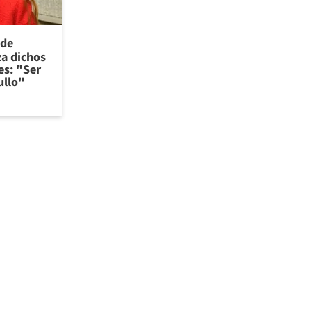
 de
za dichos
es: "Ser
ullo"