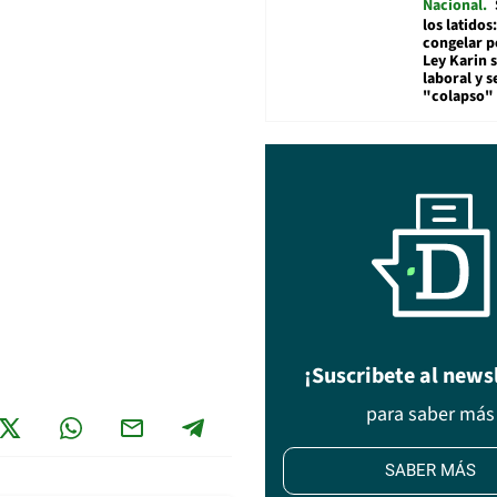
Nacional
los latidos
congelar p
Ley Karin 
laboral y s
"colapso" 
¡Suscribete al news
para saber más
SABER MÁS