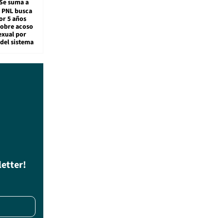
Se suma a
: PNL busca
or 5 años
sobre acoso
exual por
del sistema
letter!