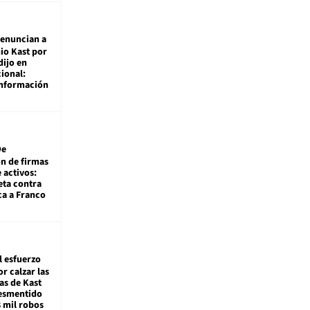
enuncian a
io Kast por
dijo en
ional:
información
De
ón de firmas
 activos:
eta contra
ca a Franco
l esfuerzo
r calzar las
s de Kast
desmentido
8 mil robos