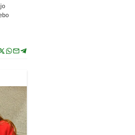
jo
uebo