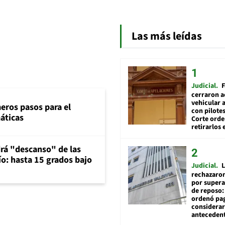
Las más leídas
Judicial
F
cerraron a
vehicular a
eros pasos para el
con pilotes
máticas
Corte ord
retirarlos 
rá "descanso" de las
río: hasta 15 grados bajo
Judicial
L
rechazaron
por supera
de reposo:
ordenó pag
considerar
anteceden