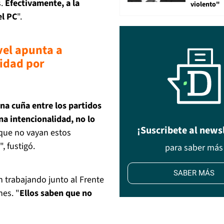
.
Efectivamente, a la
violento"
el PC
".
vel apunta a
idad por
una cuña entre los partidos
a intencionalidad, no lo
¡Suscribete al news
 que no vayan estos
, fustigó.
para saber más
SABER MÁS
 trabajando junto al Frente
nes. "
Ellos saben que no