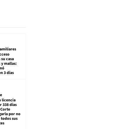
amiliares
cceso
 su casa
 y mallas:
enó
en 3 días
e
 licencia
r 338 días
 Corte
arla por no
 todos sus
tes