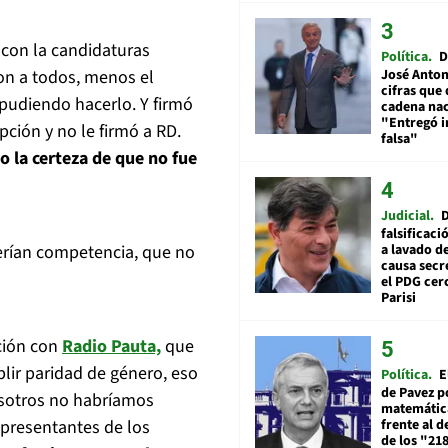
ó con la candidaturas
Política
D
José Anton
on a todos, menos el
cifras que 
pudiendo hacerlo. Y firmó
cadena nac
"Entregó 
ción y no le firmó a RD.
falsa"
o la certeza de que no fue
Judicial
falsificaci
a lavado de
erían competencia, que no
causa secr
el PDG cer
Parisi
ación con
Radio Pauta,
que
plir paridad de género, eso
Política
E
de Pavez po
osotros no habríamos
matemática
frente al 
epresentantes de los
de los "21