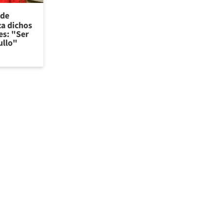
 de
za dichos
es: "Ser
ullo"