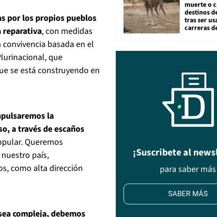
muerte o c
destinos de
s por los propios pueblos
tras ser u
carreras d
a reparativa
, con medidas
a convivencia basada en el
lurinacional, que
ue se está construyendo en
mpulsaremos la
so, a través de escaños
popular. Queremos
¡Suscribete al news
 nuestro país,
os, como alta dirección
para saber más
SABER MÁS
e sea compleja, debemos