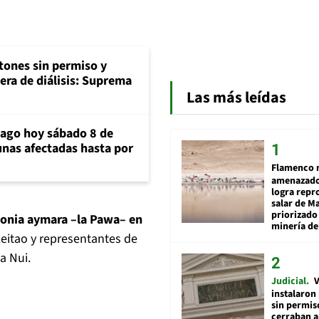
tones sin permiso y
era de diálisis: Suprema
Las más leídas
iago hoy sábado 8 de
unas afectadas hasta por
Flamenco 
amenazado
logra repr
salar de M
priorizado
emonia aymara –la Pawa– en
minería del
 Leitao y representantes de
a Nui.
Judicial
V
instalaron
sin permis
cerraban a