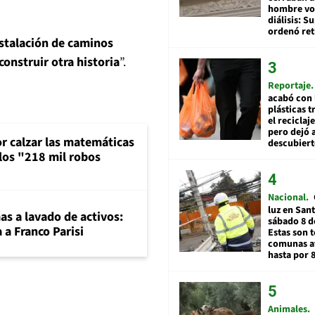
hombre vol
diálisis: 
ordenó ret
nstalación de caminos
construir otra historia
”.
Reportaje
acabó con 
plásticas 
el reciclaj
pero dejó a
or calzar las matemáticas
descubiert
 los "218 mil robos
Nacional
luz en San
mas a lavado de activos:
sábado 8 d
 a Franco Parisi
Estas son t
comunas a
hasta por 
Animales