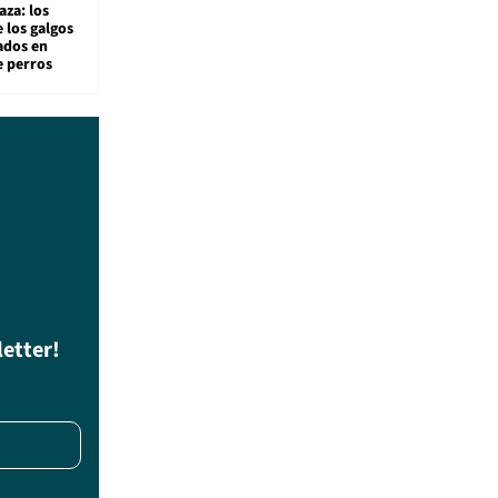
aza: los
 los galgos
sados en
e perros
letter!