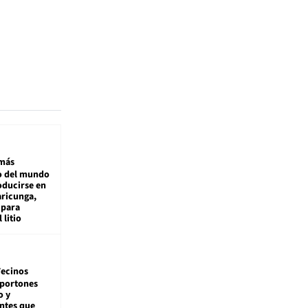
más
 del mundo
oducirse en
aricunga,
 para
 litio
ecinos
 portones
o y
ntes que