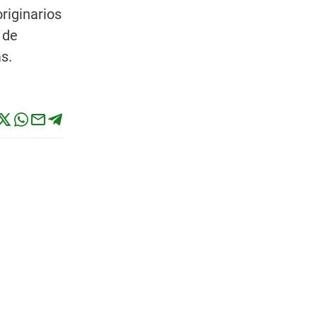
riginarios
 de
s.