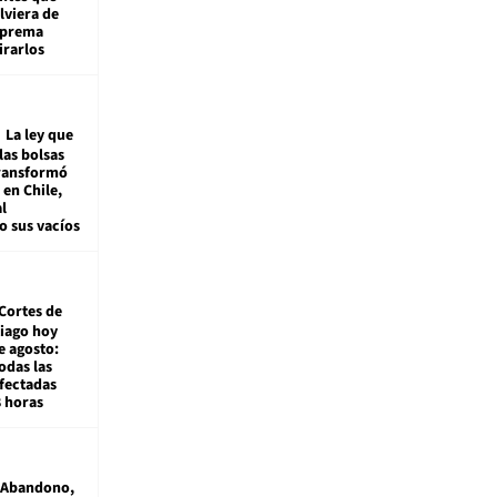
viera de
Suprema
irarlos
La ley que
las bolsas
transformó
e en Chile,
l
o sus vacíos
Cortes de
tiago hoy
e agosto:
odas las
fectadas
8 horas
Abandono,