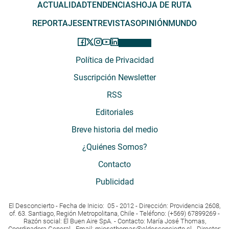
ACTUALIDAD
TENDENCIAS
HOJA DE RUTA
REPORTAJES
ENTREVISTAS
OPINIÓN
MUNDO
Política de Privacidad
Suscripción Newsletter
RSS
Editoriales
Breve historia del medio
¿Quiénes Somos?
Contacto
Publicidad
El Desconcierto - Fecha de Inicio: 05 - 2012 - Dirección: Providencia 2608,
of. 63. Santiago, Región Metropolitana, Chile - Teléfono: (+569) 67899269 -
Razón social: El Buen Aire SpA. - Contacto: María José Thomas,
Coordinadora General - Email:
mjosethomas@eldesconcierto.cl
- Director: