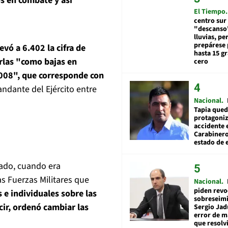
os en combate y así
El Tiempo
centro sur
"descanso"
lluvias, pe
prepárese p
evó a 6.402 la cifra de
hasta 15 g
rlas "como bajas en
cero
2008", que corresponde con
ndante del Ejército entre
Nacional
Tapia qued
protagoniz
accidente 
Carabiner
estado de 
rado, cuando era
as Fuerzas Militares que
Nacional
piden revo
s e individuales sobre las
sobreseimi
cir, ordenó cambiar las
Sergio Jad
error de m
que resolv