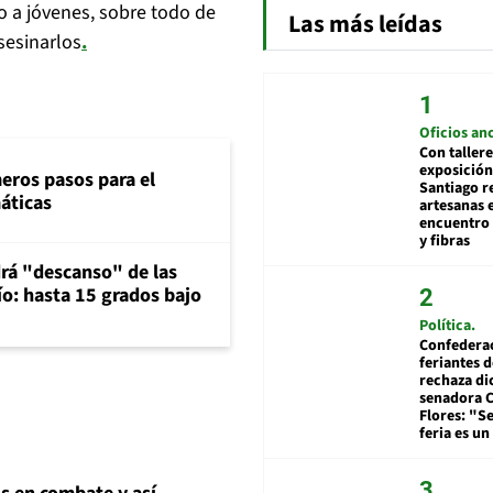
jo a jóvenes, sobre todo de
Las más leídas
asesinarlos
.
Oficios an
Con tallere
exposición
eros pasos para el
Santiago r
máticas
artesanas 
encuentro 
y fibras
rá "descanso" de las
río: hasta 15 grados bajo
Política
Confedera
feriantes d
rechaza di
senadora 
Flores: "S
feria es un