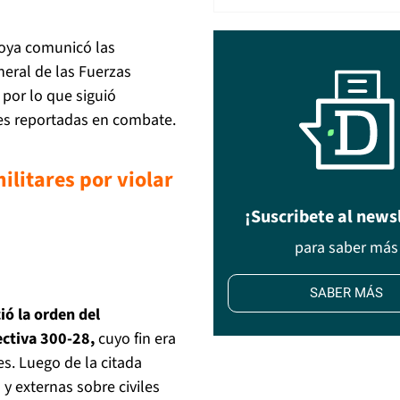
toya comunicó las
neral de las Fuerzas
, por lo que siguió
es reportadas en combate.
ilitares por violar
¡Suscribete al news
para saber más
SABER MÁS
ó la orden del
ectiva 300-28,
cuyo fin era
s. Luego de la citada
y externas sobre civiles