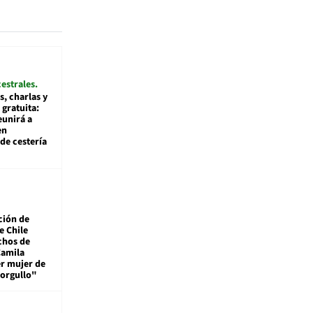
cestrales
s, charlas y
 gratuita:
eunirá a
en
de cestería
ción de
e Chile
chos de
Camila
er mujer de
 orgullo"