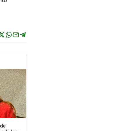
nto
 de