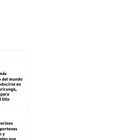
más
 del mundo
oducirse en
aricunga,
 para
 litio
ecinos
 portones
o y
ntes que