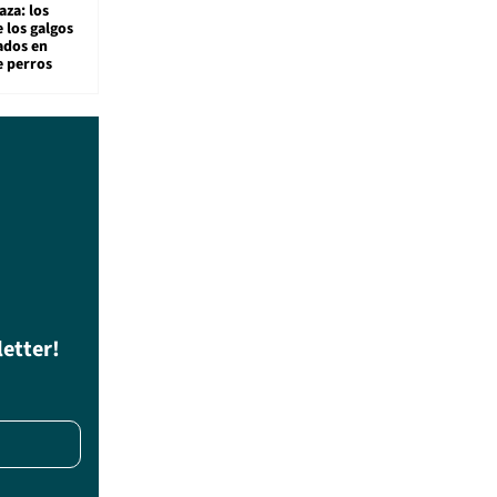
aza: los
 los galgos
sados en
e perros
letter!