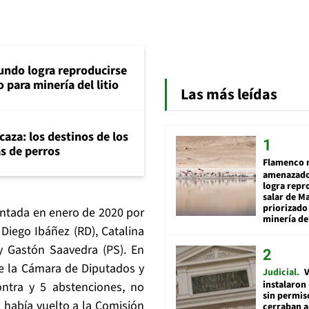
ndo logra reproducirse
 para minería del litio
Las más leídas
aza: los destinos de los
as de perros
Flamenco 
amenazado
logra repr
salar de M
priorizado
entada en enero de 2020 por
minería del
 Diego Ibáñez (RD), Catalina
 y Gastón Saavedra (PS). En
de la Cámara de Diputados y
Judicial
V
instalaron
ntra y 5 abstenciones, no
sin permis
l había vuelto a la Comisión
cerraban a