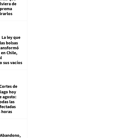
viera de
Suprema
irarlos
La ley que
las bolsas
transformó
e en Chile,
l
o sus vacíos
Cortes de
tiago hoy
e agosto:
odas las
fectadas
8 horas
Abandono,