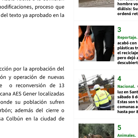
hombre vol
odificaciones, proceso que
diálisis: 
ordenó ret
 del texto ya aprobado en la
Reportaje
acabó con 
plásticas 
el reciclaj
pero dejó a
descubiert
acción por la aprobación del
ión y operación de nuevas
rre o reconversión de 13
Nacional
luz en San
icana AES Gener localizadas
sábado 8 d
donde su población sufren
Estas son t
comunas a
rbón; además del cierre o
hasta por 
sa Colbún en la ciudad de
Animales