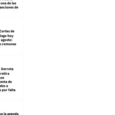
 una de las
anciones de
Cortes de
tiago hoy
 agosto:
as comunas
Derrota
 retira
que
venta de
ales a
 por falta
ye la agenda