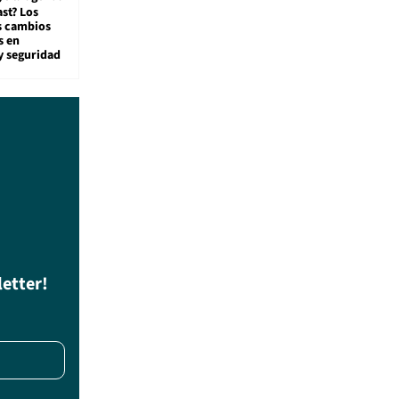
st? Los
s cambios
s en
y seguridad
letter!