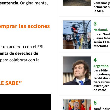
 sentencia
. Originalmente,
Ventanas y
primeras s
la SMA
omprar las acciones
Nacional
luz en San
jueves 6 de
serán 11 l
r un acuerdo con el FBI,
afectadas
venta de derechos de
para colaborar con la
Argentina
para Milei:
iniciativa 
facilitaba 
LE SABE”
tierras rur
extranjeros
de votos
¿Qué inclu