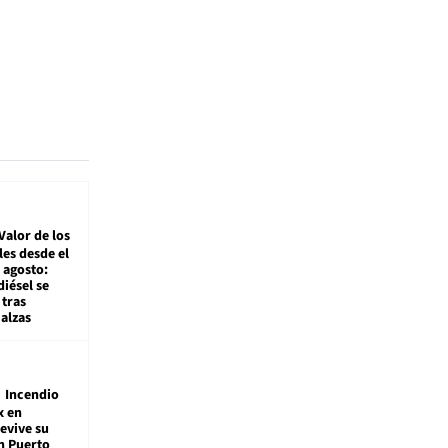
Valor de los
es desde el
 agosto:
diésel se
tras
alzas
Incendio
x en
revive su
n Puerto