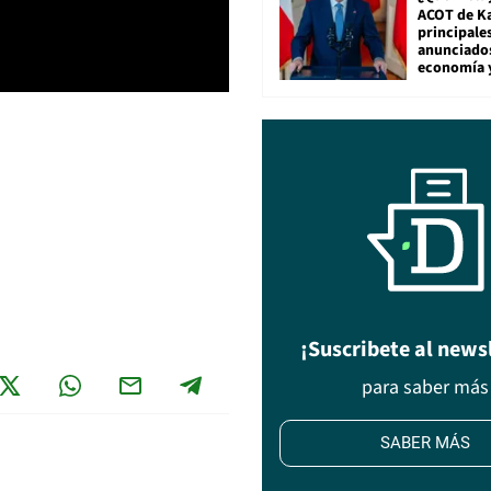
ACOT de Ka
principale
anunciado
economía 
¡Suscribete al news
para saber más
SABER MÁS