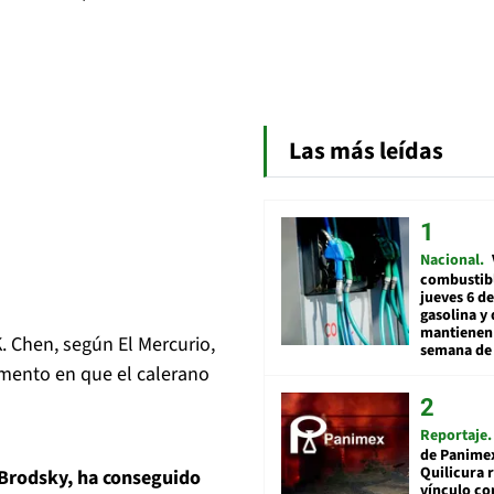
Las más leídas
Nacional
combustibl
jueves 6 de
gasolina y 
mantienen 
K. Chen, según El Mercurio,
semana de 
ento en que el calerano
Reportaje
de Panime
Quilicura 
 Brodsky, ha conseguido
vínculo co