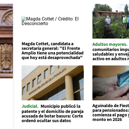
Magda Cottet, candidata a
Adultos mayores
secretaria general: "El Frente
comunitarios impu
Amplio tiene una potencialidad
saludables y enve
que hoy está desaprovechada"
activo en adultos
Aguinaldo de Fiest
Judicial
Municipio publicó la
para pensionados
patente y el domicilio de pareja
comienza el pago y
acusada de botar basura: Corte
monto en 2026
ordenó ocultar sus datos