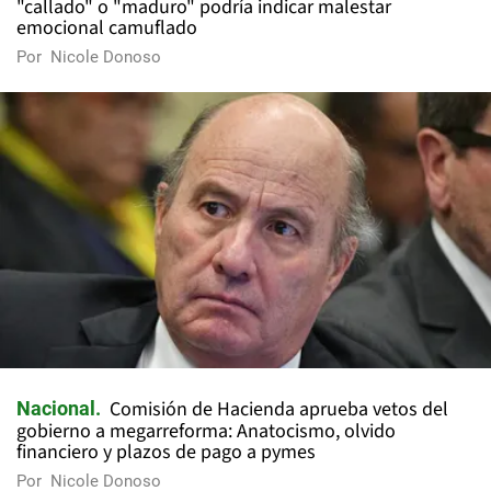
"callado" o "maduro" podría indicar malestar
emocional camuflado
Por
Nicole Donoso
Comisión de Hacienda aprueba vetos del
Nacional
gobierno a megarreforma: Anatocismo, olvido
financiero y plazos de pago a pymes
Por
Nicole Donoso