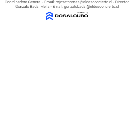
Coordinadora General - Email:
mjosethomas@eldesconcierto.cl
- Director:
Gonzalo Badal Mella - Email:
gonzalobadal@eldesconcierto.cl