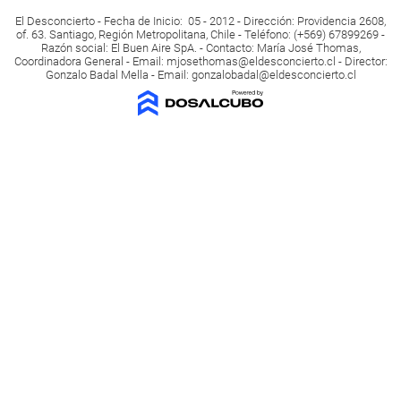
El Desconcierto - Fecha de Inicio: 05 - 2012 - Dirección: Providencia 2608,
of. 63. Santiago, Región Metropolitana, Chile - Teléfono: (+569) 67899269 -
Razón social: El Buen Aire SpA. - Contacto: María José Thomas,
Coordinadora General - Email:
mjosethomas@eldesconcierto.cl
- Director:
Gonzalo Badal Mella - Email:
gonzalobadal@eldesconcierto.cl