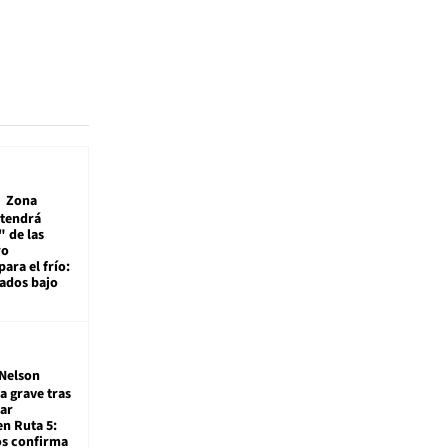
Zona
 tendrá
 de las
ro
ara el frío:
rados bajo
Nelson
a grave tras
ar
en Ruta 5:
os confirma