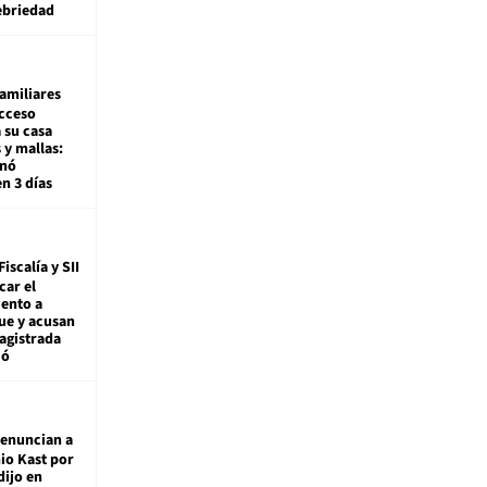
ebriedad
amiliares
cceso
 su casa
 y mallas:
enó
en 3 días
Fiscalía y SII
car el
ento a
ue y acusan
agistrada
ió
enuncian a
io Kast por
dijo en