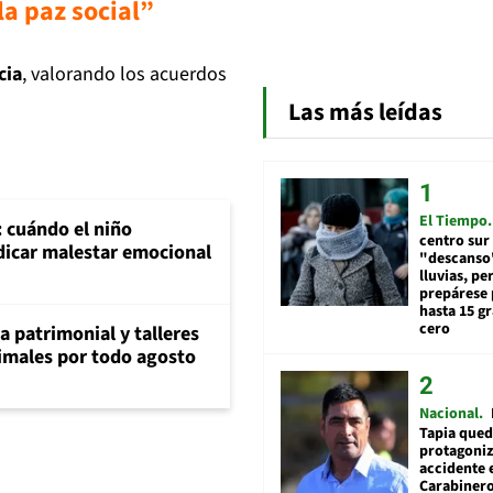
a paz social”
cia
, valorando los acuerdos
Las más leídas
El Tiempo
: cuándo el niño
centro sur
dicar malestar emocional
"descanso"
lluvias, pe
prepárese p
hasta 15 g
cero
ia patrimonial y talleres
animales por todo agosto
Nacional
Tapia qued
protagoniz
accidente 
Carabiner