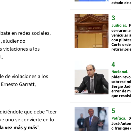
estado de 
Judicial
F
cerraron a
bate en redes sociales,
vehicular a
con pilotes
, aludiendo
Corte ord
s violaciones a los
retirarlos 
l.
Nacional
le de violaciones a los
piden revo
sobreseimi
 Ernesto Garratt,
Sergio Jad
error de m
que resolv
ó diciéndole que debe “leer
Política
D
que uno se convierte en lo
José Anton
da vez más y más
”.
cifras que 