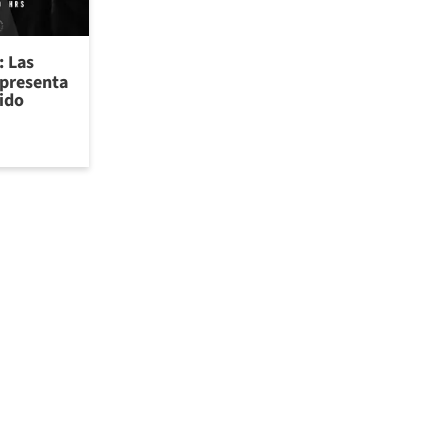
: Las
 presenta
nido