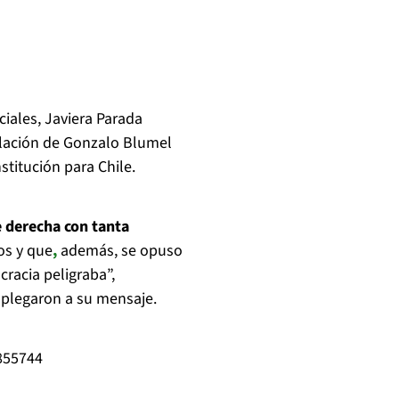
ciales, Javiera Parada
ulación de Gonzalo Blumel
titución para Chile.
e derecha con tanta
os y que
,
además, se opuso
racia peligraba”,
plegaron a su mensaje.
855744