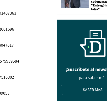
cadena nac
"Entregó 
falsa"
691407363
32061696
84047617
6575939584
¡Suscribete al news
77516802
para saber más
SABER MÁS
09058