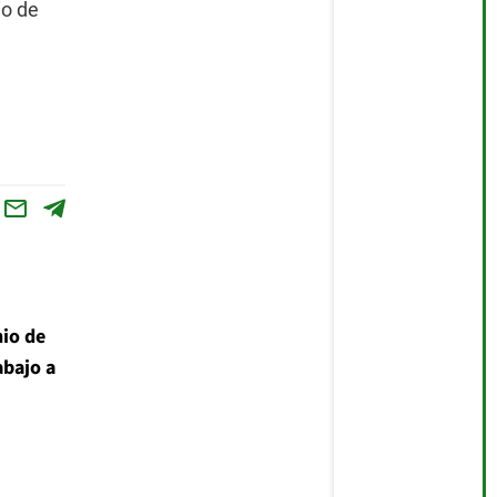
io de
nio de
abajo a