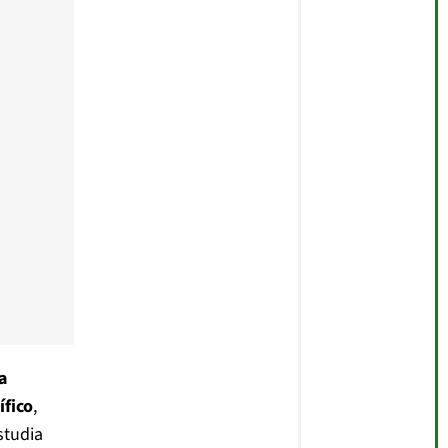
a
ífico
,
studia