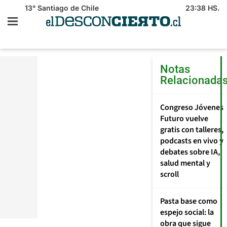
13°
Santiago de Chile
23:38 HS.
Notas
Relacionada
P
M
d
Congreso Jóvenes
l
Futuro vuelve
N
gratis con talleres,
fe
podcasts en vivo y
p
y
debates sobre IA,
t
salud mental y
g
scroll
d
tí
c
Pasta base como
y
espejo social: la
a
obra que sigue