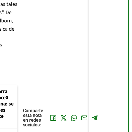
as tales
”. De
lborn,
sica de
e
rra
aceX
na: se
les
Comparte
te
esta nota
en redes
sociales: