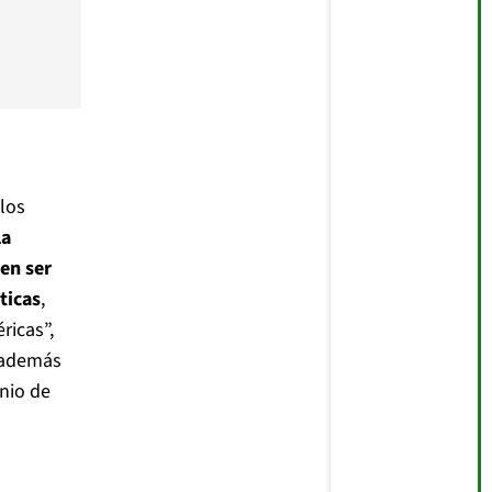
los
la
en ser
ticas
,
ricas”,
n además
enio de