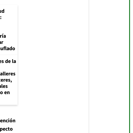
ud
:
ría
ar
uflado
s de la
alleres
teres,
ales
o en
tención
specto