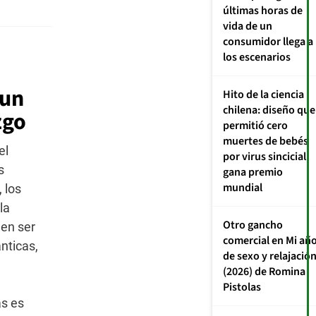
p
últimas horas de
t
vida de un
a
e
consumidor llega a
C
los escenarios
P
N
 un
Hito de la ciencia
D
chilena: diseño que
zgo
permitió cero
muertes de bebés
el
por virus sincicial
s
gana premio
mundial
 los
la
Otro gancho
den ser
comercial en Mi añ
nticas,
de sexo y relajació
(2026) de Romina
Pistolas
s es