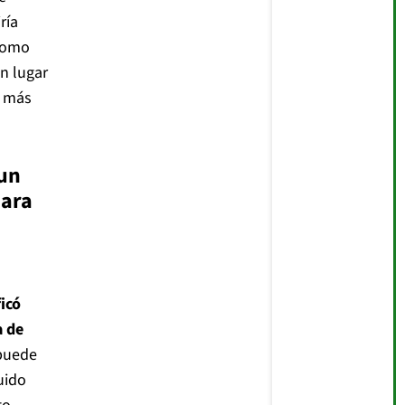
ría
como
n lugar
s más
un
para
ficó
a de
puede
uido