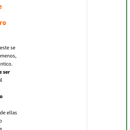
e
ro
 este se
nómenos,
ntico.
e ser
il
do
 de ellas
o
e