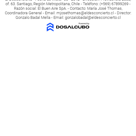
of. 63. Santiago, Región Metropolitana, Chile - Teléfono: (+569) 67899269 -
Razón social: El Buen Aire SpA. - Contacto: María José Thomas,
Coordinadora General - Email:
mjosethomas@eldesconcierto.cl
- Director:
Gonzalo Badal Mella - Email:
gonzalobadal@eldesconcierto.cl