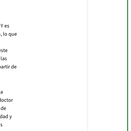
 Y es
, lo que
este
 las
artir de
 a
doctor
 de
idad y
as