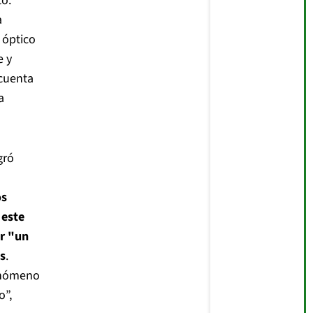
o.
a
 óptico
e y
 cuenta
a
gró
os
 este
r "un
s
.
enómeno
o”,