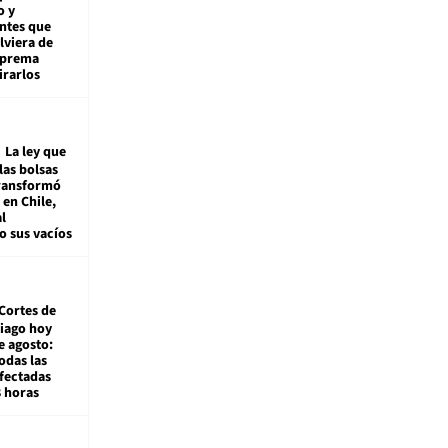
o y
ntes que
viera de
Suprema
irarlos
La ley que
las bolsas
transformó
e en Chile,
l
o sus vacíos
Cortes de
tiago hoy
e agosto:
odas las
fectadas
8 horas