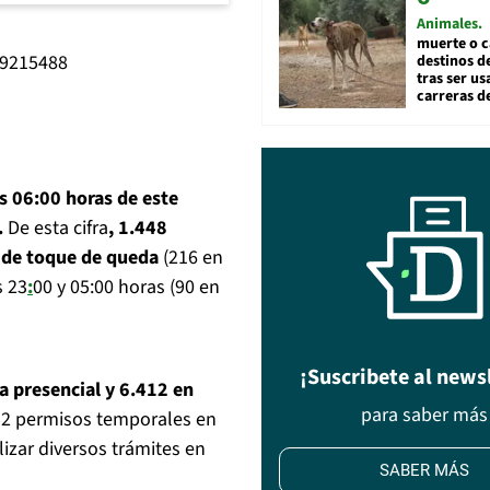
Animales
muerte o c
89215488
destinos de
tras ser u
carreras d
as 06:00 horas de este
.
De esta cifra
, 1.448
o de toque de queda
(216 en
s 23
:
00 y 05:00 horas (90 en
¡Suscribete al news
 presencial y 6.412 en
para saber más
952 permisos temporales en
izar diversos trámites en
SABER MÁS