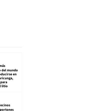
más
 del mundo
oducirse en
aricunga,
 para
 litio
ecinos
 portones