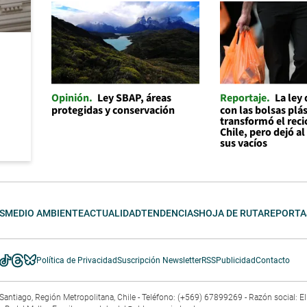
Opinión
Ley SBAP, áreas
Reportaje
La ley
protegidas y conservación
con las bolsas plás
transformó el reci
Chile, pero dejó a
sus vacíos
S
MEDIO AMBIENTE
ACTUALIDAD
TENDENCIAS
HOJA DE RUTA
REPORTA
Política de Privacidad
Suscripción Newsletter
RSS
Publicidad
Contacto
3. Santiago, Región Metropolitana, Chile - Teléfono: (+569) 67899269 - Razón social: 