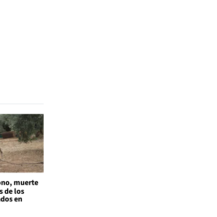
no, muerte
s de los
ados en