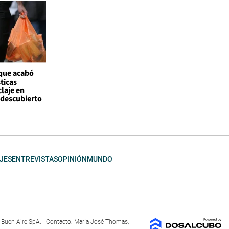
 que acabó
ticas
claje en
l descubierto
JES
ENTREVISTAS
OPINIÓN
MUNDO
El Buen Aire SpA. - Contacto: María José Thomas,