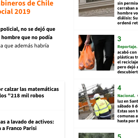
bineros de Chile
sin permis
cerraban a
ocial 2019
hombre vol
diálisis: 
ordenó ret
policial, no se dejó que
al hombre que no podía
 a que además habría
Reportaje
acabó con 
plásticas 
el reciclaj
pero dejó a
descubiert
or calzar las matemáticas
 los "218 mil robos
Nacional
luz en San
sábado 8 d
Estas son t
comunas a
mas a lavado de activos:
hasta por 
 a Franco Parisi