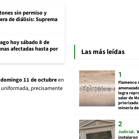
tones sin permiso y
era de diálisis: Suprema
iago hoy sábado 8 de
unas afectadas hasta por
Las más leídas
te domingo 11 de octubre
en
Flamenco 
a uniformada, precisamente
amenazado
logra repr
salar de M
priorizado
minería del
Judicial
V
instalaron