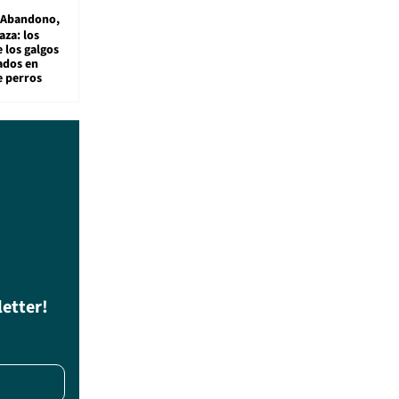
Abandono,
aza: los
 los galgos
sados en
e perros
letter!