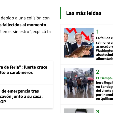
Las más leídas
, debido a una colisión con
s fallecidos al momento
.
n el siniestro”, explicó la
La fallida 
salmonera 
arancel pr
Washingto
abastecim
alimentari
a de feria": fuerte cruce
lto a carabineros
El Tiempo
hora llega 
en Santiag
s de emergencia tras
del viento
por incend
cavón junto a su casa:
en Quilicu
MOP