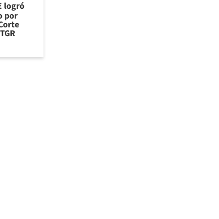
E logró
o por
Corte
 TGR