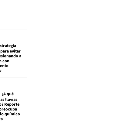
estrategia
para evitar
esionando a
n con
iento
o
¿A qué
las lluvias
o? Reporte
 preocupa
io químico
ra