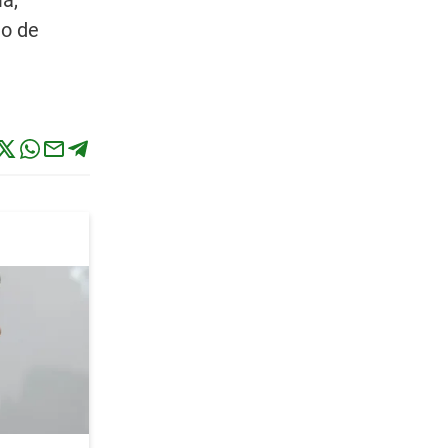
ia,
go de