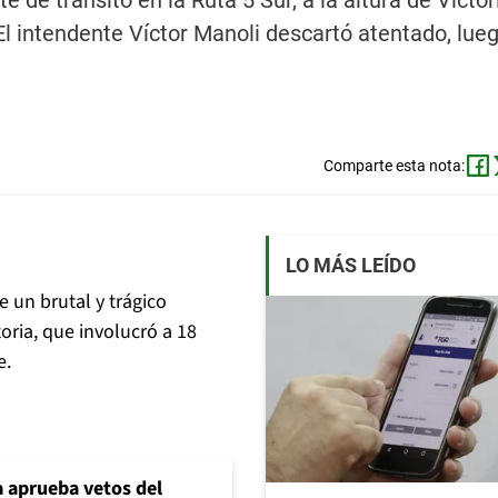
de tránsito en la Ruta 5 Sur, a la altura de Victor
El intendente Víctor Manoli descartó atentado, lue
Comparte esta nota:
LO MÁS LEÍDO
e un brutal y trágico
toria, que involucró a 18
e.
 aprueba vetos del