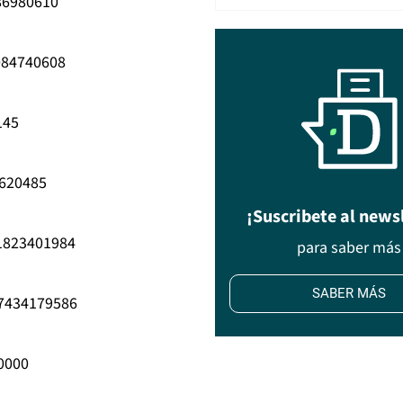
086980610
7084740608
145
9620485
¡Suscribete al news
41823401984
para saber más
SABER MÁS
77434179586
0000