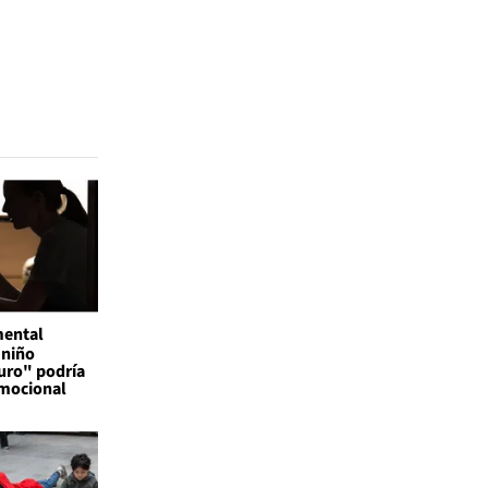
mental
 niño
uro" podría
emocional