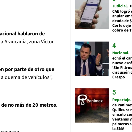
Judicial
D
CAE logró 
anular em
deuda de $
Corte dejó 
cobro de 
nacional hablaron de
La Araucanía, zona Víctor
Nacional
echó el car
nuevo esc
'Sin Filtros
ón por parte de otro que
discusión 
 la quema de vehículos",
Crespo
Reportaje
n de no más de 20 metros.
de Panime
Quilicura 
vínculo co
Ventanas y
primeras s
la SMA