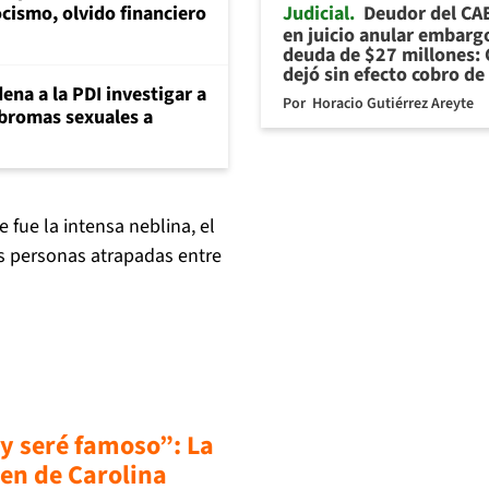
Judicial
Deudor del CA
cismo, olvido financiero
en juicio anular embarg
deuda de $27 millones: 
dejó sin efecto cobro de
ena a la PDI investigar a
Por
Horacio Gutiérrez Areyte
 bromas sexuales a
fue la intensa neblina, el
as personas atrapadas entre
 y seré famoso”: La
men de Carolina