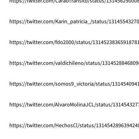
https://twitter.com/CarabTransito/status/1314562900
https://twitter.com/Karin_patricia_/status/131455432
https://twitter.com/fdo2000/status/1314523836591878
https://twitter.com/valdichileno/status/131452884680
https://twitter.com/somos9_victoria/status/13145409
https://twitter.com/AlvaroMolinaJCL/status/13145432
https://twitter.com/HechosCl/status/131454289639424