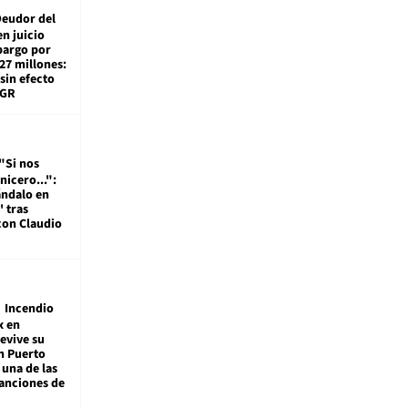
eudor del
en juicio
bargo por
27 millones:
sin efecto
TGR
"Si nos
nicero...":
ándalo en
' tras
con Claudio
Incendio
x en
revive su
n Puerto
 una de las
anciones de