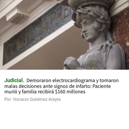
Demoraron electrocardiograma y tomaron
Judicial
malas decisiones ante signos de infarto: Paciente
murió y familia recibirá $160 millones
Por
Horacio Gutiérrez Areyte