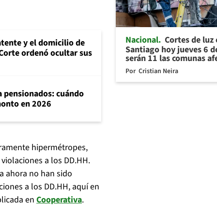
Nacional
Cortes de luz
tente y el domicilio de
Santiago hoy jueves 6 d
Corte ordenó ocultar sus
serán 11 las comunas af
Por
Cristian Neira
ra pensionados: cuándo
 monto en 2026
deramente hipermétropes,
violaciones a los DD.HH.
ta ahora no han sido
ciones a los DD.HH, aquí en
blicada en
Cooperativa
.