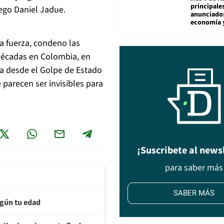
principale
uego Daniel Jadue.
anunciado
economía 
ma fuerza, condeno las
décadas en Colombia, en
ia desde el Golpe de Estado
 parecen ser invisibles para
¡Suscribete al news
para saber más
SABER MÁS
egún tu edad