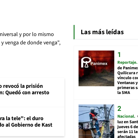
Las más leídas
niversal y por lo mismo
a y venga de donde venga",
Reportaje
de Panime
Quilicura 
vínculo co
Ventanas y
 revocó la prisión
primeras s
n: Quedó con arresto
la SMA
Nacional
a la tele": el duro
luz en San
o al Gobierno de Kast
jueves 6 de
serán 11 l
afectadas