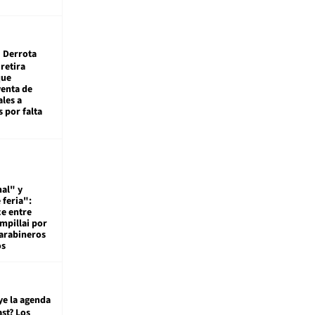
Derrota
 retira
que
venta de
ales a
 por falta
al" y
 feria":
ce entre
mpillai por
carabineros
os
ye la agenda
st? Los