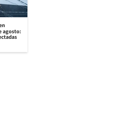
 en
e agosto:
ectadas