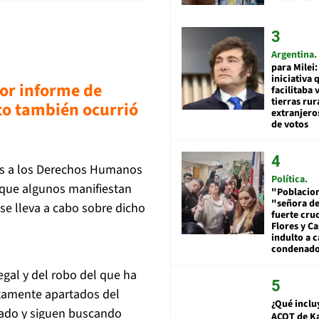
Argentina
para Milei:
iniciativa 
or informe de
facilitaba 
tierras rur
to también ocurrió
extranjeros
de votos
ones a los Derechos Humanos
Política
 que algunos manifiestan
"Poblacion
"señora de
se lleva a cabo sobre dicho
fuerte cru
Flores y Ca
indulto a 
condenad
gal y del robo del que ha
etamente apartados del
¿Qué inclu
cado y siguen buscando
ACOT de Ka