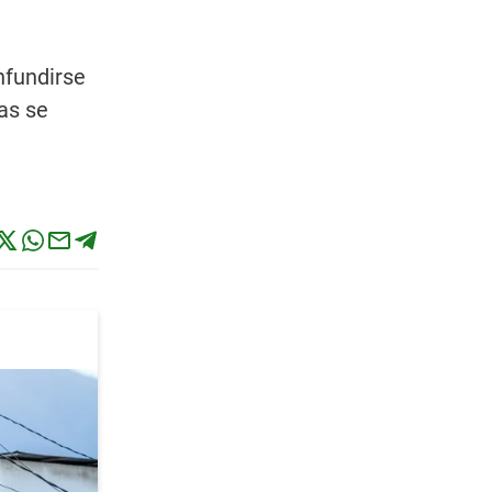
nfundirse
as se