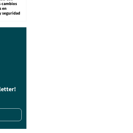
s cambios
s en
y seguridad
letter!