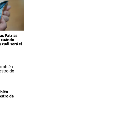
as Patrias
: cuándo
 cuál será el
mbién
ostro de