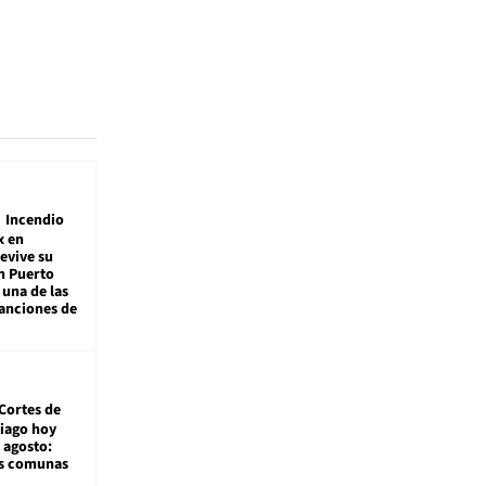
Incendio
x en
revive su
n Puerto
 una de las
anciones de
Cortes de
tiago hoy
 agosto:
as comunas