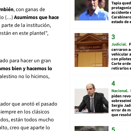
Tapia qued
protagoniz
ambién
, con ganas de
accidente 
olo (…)
Asumimos que hace
Carabiner
estado de 
arte de la institución,
stán en este plantel",
Judicial
F
cerraron a
vehicular a
con pilotes
rado para hacer un gran
Corte ord
ugamos bien y hacemos lo
retirarlos 
lestino no lo hicimos,
Nacional
piden revo
sobreseimi
ugador que anotó el pasado
Sergio Jad
error de m
 siempre en los clásicos
que resolv
tidos, están todos mucho
to, creo que aparte lo