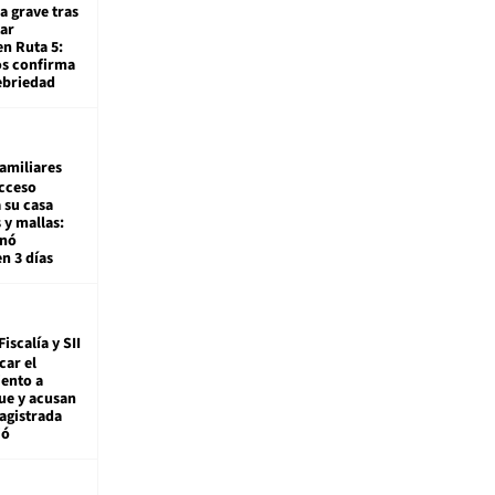
a grave tras
ar
en Ruta 5:
os confirma
ebriedad
amiliares
cceso
 su casa
 y mallas:
enó
en 3 días
Fiscalía y SII
car el
ento a
ue y acusan
agistrada
ió