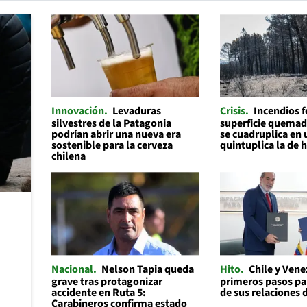
Innovación
Levaduras
Crisis
Incendios f
silvestres de la Patagonia
superficie quemad
podrían abrir una nueva era
se cuadruplica en 
sostenible para la cerveza
quintuplica la de 
chilena
Nacional
Nelson Tapia queda
Hito
Chile y Ven
grave tras protagonizar
primeros pasos par
accidente en Ruta 5:
de sus relaciones 
Carabineros confirma estado