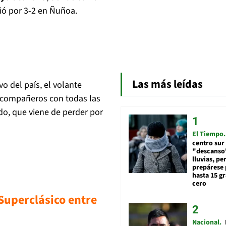
ció por 3-2 en Ñuñoa.
Las más leídas
vo del país, el volante
s compañeros con todas las
ido, que viene de perder por
El Tiempo
centro sur
"descanso"
lluvias, pe
prepárese p
hasta 15 g
cero
Superclásico entre
Nacional