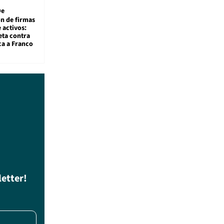
De
ón de firmas
 activos:
eta contra
ca a Franco
letter!