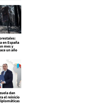
orestales:
a en España
un mes y
hace un año
ezuela dan
a el reinicio
diplomáticas