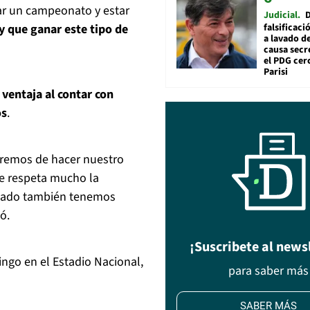
r un campeonato y estar
Judicial
y que ganar este tipo de
falsificaci
a lavado de
causa secr
el PDG cer
Parisi
a ventaja al contar con
os
.
aremos de hacer nuestro
e respeta mucho la
e lado también tenemos
ó.
¡Suscribete al news
mingo en el Estadio Nacional,
para saber más
SABER MÁS