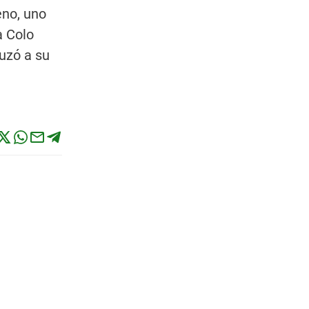
eno, uno
a Colo
zuzó a su