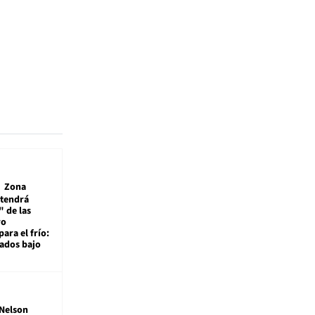
Zona
 tendrá
 de las
ro
ara el frío:
rados bajo
Nelson