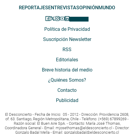
REPORTAJES
ENTREVISTAS
OPINIÓN
MUNDO
Política de Privacidad
Suscripción Newsletter
RSS
Editoriales
Breve historia del medio
¿Quiénes Somos?
Contacto
Publicidad
El Desconcierto - Fecha de Inicio: 05 - 2012 - Dirección: Providencia 2608,
of. 63. Santiago, Región Metropolitana, Chile - Teléfono: (+569) 67899269 -
Razón social: El Buen Aire SpA. - Contacto: María José Thomas,
Coordinadora General - Email:
mjosethomas@eldesconcierto.cl
- Director:
Gonzalo Badal Mella - Email:
gonzalobadal@eldesconcierto.cl