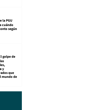
e la PGU
sa cuándo
monto según
El golpe de
las
es,
a y
rados que
al mundo de