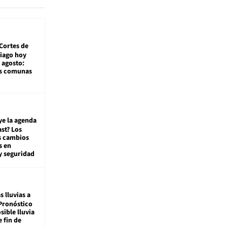
Cortes de
tiago hoy
 agosto:
as comunas
ye la agenda
st? Los
s cambios
s en
y seguridad
s lluvias a
Pronóstico
sible lluvia
e fin de