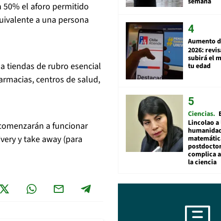
semana
 50% el aforo permitido
equivalente a una persona
Aumento d
2026: revi
subirá el 
 tiendas de rubro esencial
tu edad
armacias, centros de salud,
Ciencias
Lincolao a 
 comenzarán a funcionar
humanidad
very y take away (para
matemátic
postdocto
complica 
la ciencia