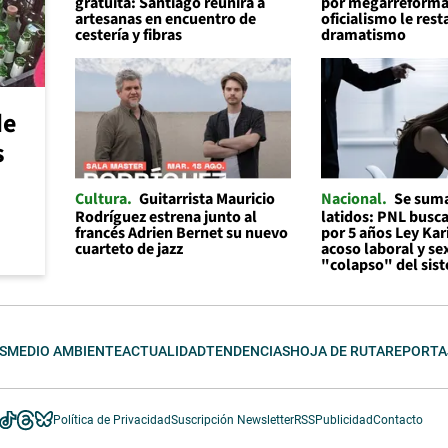
gratuita: Santiago reunirá a
por megarreforma
artesanas en encuentro de
oficialismo le rest
cestería y fibras
dramatismo
de
s
Cultura
Guitarrista Mauricio
Nacional
Se suma
Rodríguez estrena junto al
latidos: PNL busc
francés Adrien Bernet su nuevo
por 5 años Ley Kar
cuarteto de jazz
acoso laboral y se
"colapso" del sis
S
MEDIO AMBIENTE
ACTUALIDAD
TENDENCIAS
HOJA DE RUTA
REPORTA
Política de Privacidad
Suscripción Newsletter
RSS
Publicidad
Contacto