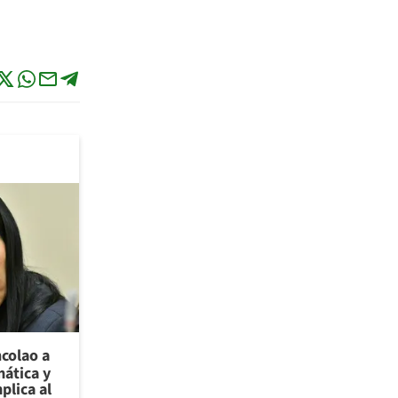
ncolao a
ática y
plica al