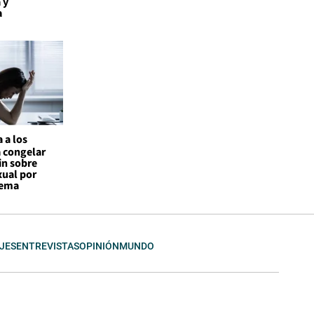
 y
a
 a los
a congelar
in sobre
xual por
tema
JES
ENTREVISTAS
OPINIÓN
MUNDO