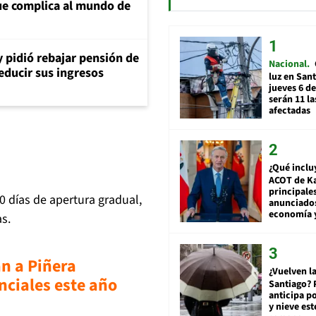
e complica al mundo de
y pidió rebajar pensión de
Nacional
reducir sus ingresos
luz en San
jueves 6 de
serán 11 l
afectadas
¿Qué inclu
ACOT de Ka
principale
 días de apertura gradual,
anunciado
economía 
s.
an a Piñera
¿Vuelven la
nciales este año
Santiago? 
anticipa po
y nieve est