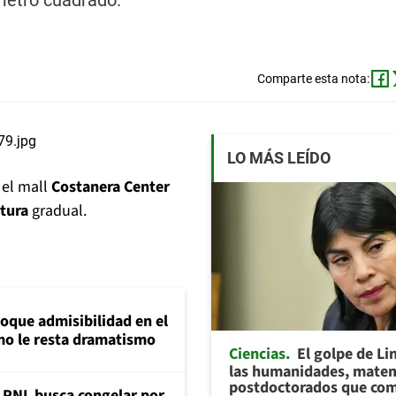
 metro cuadrado.
Comparte esta nota:
LO MÁS LEÍDO
 el mall
Costanera Center
rtura
gradual.
loque admisibilidad en el
mo le resta dramatismo
Ciencias
El golpe de Li
las humanidades, matem
postdoctorados que com
: PNL busca congelar por