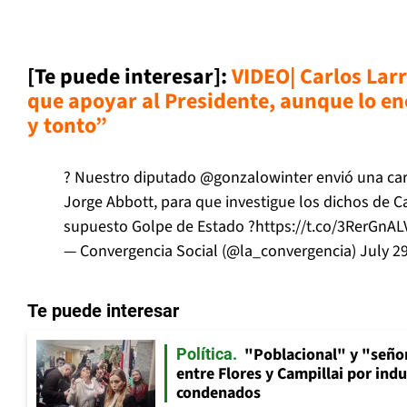
[Te puede interesar]:
VIDEO| Carlos Larr
que apoyar al Presidente, aunque lo en
y tonto”
? Nuestro diputado
@gonzalowinter
envió una cart
Jorge Abbott, para que investigue los dichos de C
supuesto Golpe de Estado ?
https://t.co/3RerGnAL
— Convergencia Social (@la_convergencia)
July 2
Te puede interesar
"Poblacional" y "señor
Política
entre Flores y Campillai por indu
condenados