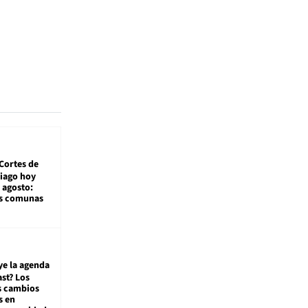
Cortes de
tiago hoy
 agosto:
as comunas
ye la agenda
st? Los
s cambios
s en