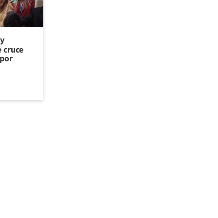
 y
e cruce
 por