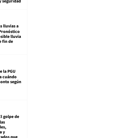
y seguridad
s lluvias a
Pronóstico
sible lluvia
e fin de
e la PGU
sa cuándo
monto según
El golpe de
las
es,
a y
rados que