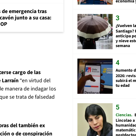
economía 
s de emergencia tras
cavón junto a su casa:
MOP
¿Vuelven la
Santiago? 
anticipa po
y nieve est
semana
Aumento d
cerse cargo de las
2026: revi
 Larraín
“en virtud del
subirá el 
tu edad
de manera de indagar los
que se trata de falsedad
Ciencias
Lincolao a 
bras del también ex
humanidad
matemátic
ición o de conspiración
postdocto