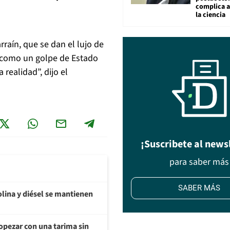
complica 
la ciencia
raín, que se dan el lujo de
s como un golpe de Estado
realidad”, dijo el
¡Suscribete al news
para saber más
SABER MÁS
olina y diésel se mantienen
opezar con una tarima sin