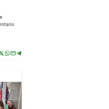
te
entario