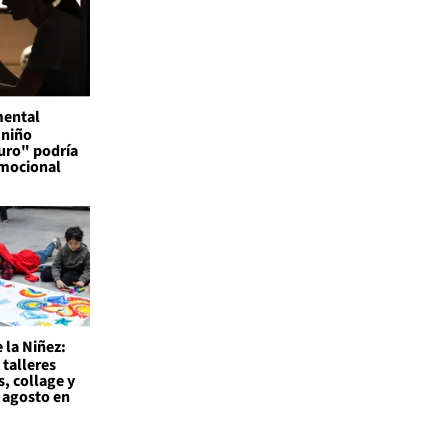
mental
 niño
uro" podría
emocional
 la Niñez:
 talleres
s, collage y
 agosto en