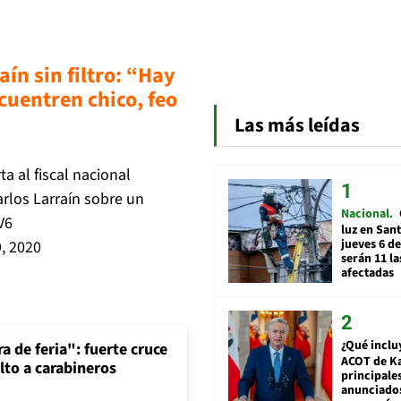
aín sin filtro: “Hay
cuentren chico, feo
Las más leídas
a al fiscal nacional
arlos Larraín sobre un
Nacional
V6
luz en San
jueves 6 de
9, 2020
serán 11 l
afectadas
¿Qué inclu
a de feria": fuerte cruce
ACOT de Ka
lto a carabineros
principale
anunciado