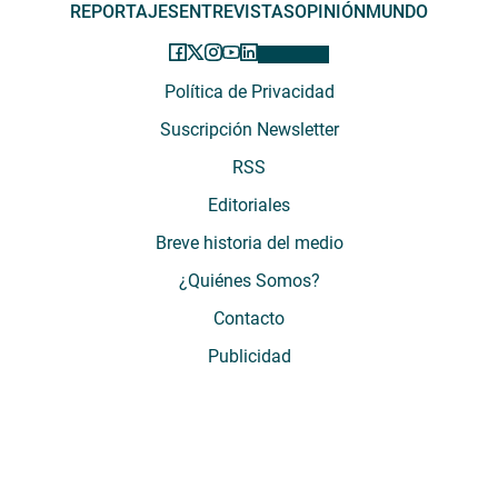
REPORTAJES
ENTREVISTAS
OPINIÓN
MUNDO
Política de Privacidad
Suscripción Newsletter
RSS
Editoriales
Breve historia del medio
¿Quiénes Somos?
Contacto
Publicidad
El Desconcierto - Fecha de Inicio: 05 - 2012 - Dirección: Providencia 2608,
of. 63. Santiago, Región Metropolitana, Chile - Teléfono: (+569) 67899269 -
Razón social: El Buen Aire SpA. - Contacto: María José Thomas,
Coordinadora General - Email:
mjosethomas@eldesconcierto.cl
- Director:
Gonzalo Badal Mella - Email:
gonzalobadal@eldesconcierto.cl