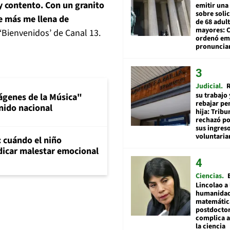
uy contento. Con un granito
emitir una
sobre soli
e más me llena de
de 68 adul
mayores: 
 ‘Bienvenidos’ de Canal 13.
ordenó emi
pronuncia
Judicial
R
su trabajo 
ágenes de la Música"
rebajar pe
nido nacional
hija: Tribu
rechazó po
sus ingres
voluntari
: cuándo el niño
dicar malestar emocional
Ciencias
Lincolao a 
humanidad
matemátic
postdocto
complica 
la ciencia