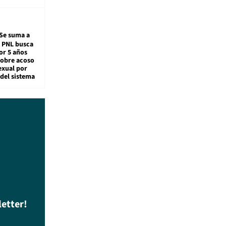
Se suma a
: PNL busca
or 5 años
sobre acoso
exual por
del sistema
letter!