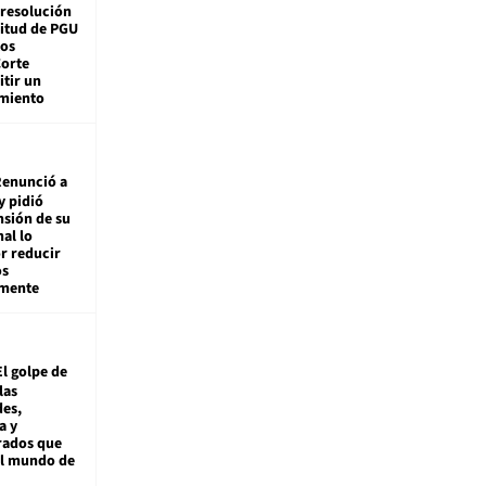
 resolución
citud de PGU
tos
Corte
tir un
miento
enunció a
y pidió
nsión de su
nal lo
r reducir
os
amente
El golpe de
las
es,
a y
rados que
al mundo de