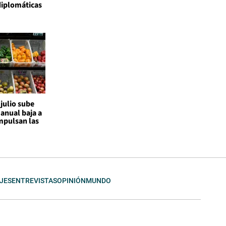
diplomáticas
 julio sube
 anual baja a
mpulsan las
JES
ENTREVISTAS
OPINIÓN
MUNDO