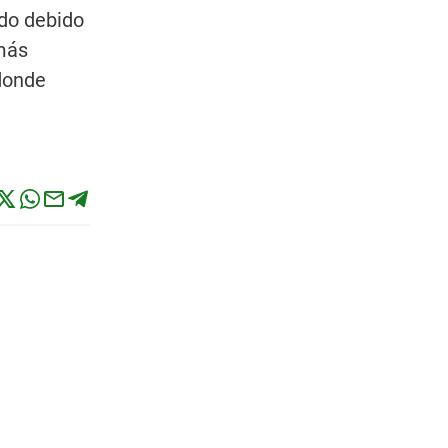
ado debido
 más
 donde