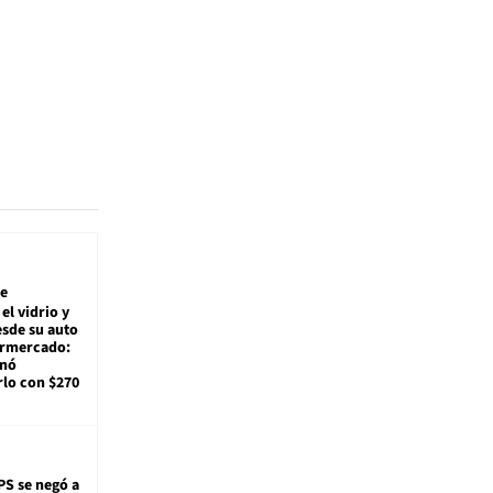
e
el vidrio y
sde su auto
ermercado:
enó
lo con $270
PS se negó a