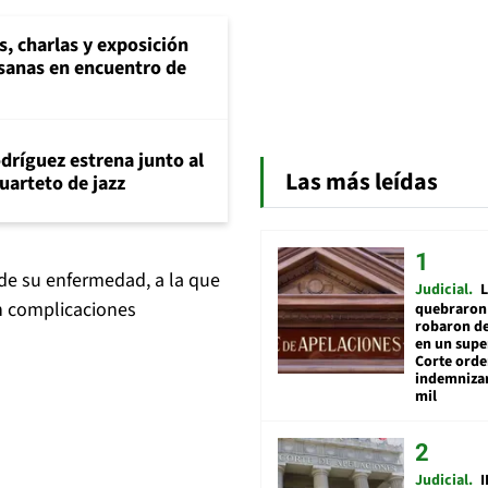
s, charlas y exposición
esanas en encuentro de
dríguez estrena junto al
Las más leídas
uarteto de jazz
de su enfermedad, a la que
Judicial
L
n complicaciones
quebraron 
robaron de
en un sup
Corte ord
indemnizar
mil
Judicial
I