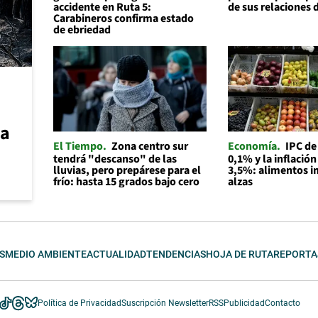
accidente en Ruta 5:
de sus relaciones 
Carabineros confirma estado
de ebriedad
ca
El Tiempo
Zona centro sur
Economía
IPC de
tendrá "descanso" de las
0,1% y la inflación
lluvias, pero prepárese para el
3,5%: alimentos i
frío: hasta 15 grados bajo cero
alzas
S
MEDIO AMBIENTE
ACTUALIDAD
TENDENCIAS
HOJA DE RUTA
REPORTA
Política de Privacidad
Suscripción Newsletter
RSS
Publicidad
Contacto