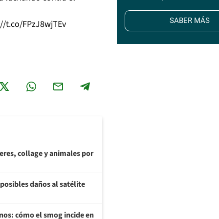
SABER MÁS
://t.co/FPzJ8wjTEv
teres, collage y animales por
posibles daños al satélite
enos: cómo el smog incide en