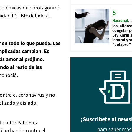
 polémicas que protagonizó
nidad LGTBI+ debido al
Nacional
los latidos
congelar p
Ley Karin 
laboral y s
 en todo lo que pueda. Las
"colapso" 
plicadas cambian. Es
más amor al prójimo.
ndo al resto de las
econoció.
ontra el coronavirus y no
lizado y aislado.
¡Suscribete al news
 locutor Pato Frez
para saber más
á luchando contra el