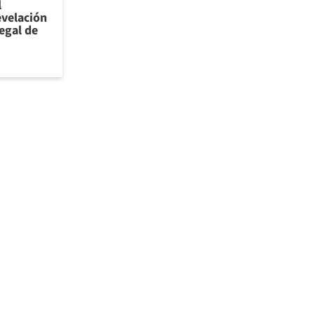
l
evelación
legal de