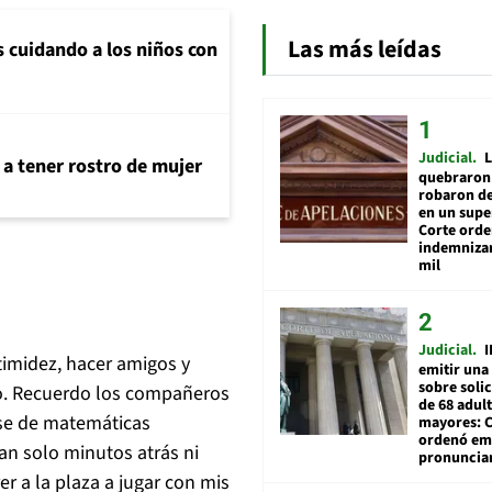
Las más leídas
s cuidando a los niños con
Judicial
L
 a tener rostro de mujer
quebraron 
robaron de
en un sup
Corte ord
indemnizar
mil
Judicial
I
timidez, hacer amigos y
emitir una
sobre soli
to. Recuerdo los compañeros
de 68 adul
lase de matemáticas
mayores: 
ordenó emi
tan solo minutos atrás ni
pronuncia
er a la plaza a jugar con mis