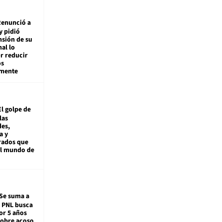
enunció a
y pidió
nsión de su
nal lo
r reducir
os
amente
El golpe de
las
es,
a y
rados que
al mundo de
Se suma a
: PNL busca
or 5 años
sobre acoso