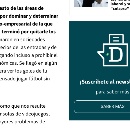
laboral y s
esto de las áreas de
"colapso" 
 por dominar y determinar
co-empresarial de la que
terminó por quitarle los
rmaron en sociedades
recios de las entradas y de
gando incluso a prohibir el
ómicas. Se llegó en algún
ra ver los goles de tu
ensado jugar fútbol sin
¡Suscribete al news
para saber más
como que nos resulte
SABER MÁS
onsolas de videojuegos,
mayores problemas de