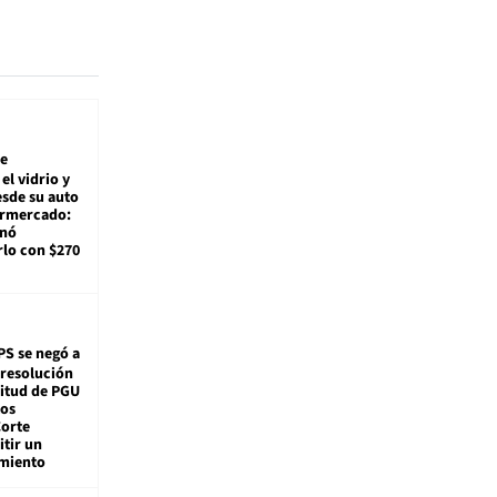
e
el vidrio y
sde su auto
ermercado:
enó
lo con $270
PS se negó a
 resolución
citud de PGU
tos
Corte
tir un
miento