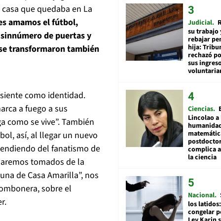
 casa que quedaba en La
les amamos el fútbol,
Judicial
R
su trabajo 
n sinnúmero de puertas y
rebajar pe
hija: Tribu
 se transformaron también
rechazó po
sus ingres
voluntari
 siente como identidad.
rca a fuego a sus
Ciencias
Lincolao a 
ga como se vive
”. También
humanidad
matemátic
bol, así, al llegar un nuevo
postdocto
pendiendo del fanatismo de
complica 
la ciencia
minaremos tomados de la
una de Casa Amarilla”, nos
 Bombonera
,
sobre el
Nacional
r.
los latidos
congelar p
Ley Karin 