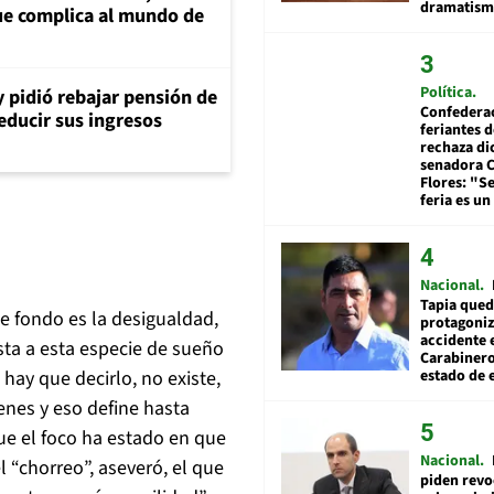
dramatis
e complica al mundo de
Política
y pidió rebajar pensión de
Confedera
reducir sus ingresos
feriantes d
rechaza di
senadora 
Flores: "S
feria es un
Nacional
Tapia qued
de fondo es la desigualdad,
protagoniz
accidente 
sta a esta especie de sueño
Carabiner
estado de 
hay que decirlo, no existe,
enes y eso define hasta
ue el foco ha estado en que
Nacional
l “chorreo”, aseveró, el que
piden revo