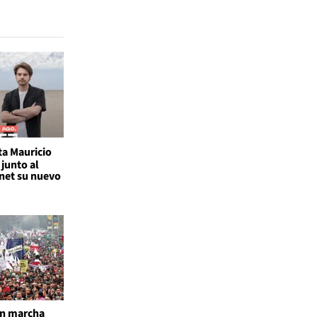
ta Mauricio
junto al
rnet su nuevo
an marcha