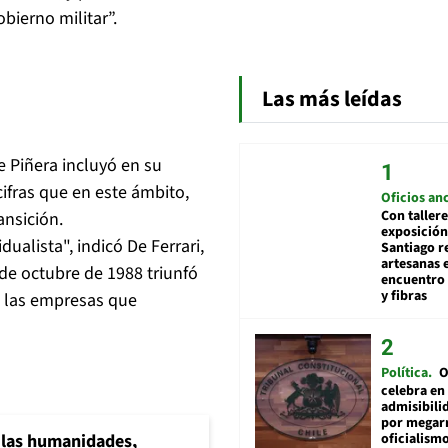
bierno militar”.
Las más leídas
 Piñera incluyó en su
cifras que en este ámbito,
Oficios an
Con tallere
ansición.
exposición
ualista", indicó De Ferrari,
Santiago r
artesanas 
 de octubre de 1988 triunfó
encuentro 
y fibras
 a las empresas que
Política
O
celebra en
admisibili
por megar
oficialismo
a las humanidades,