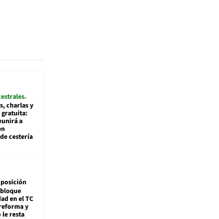
cestrales
s, charlas y
 gratuita:
eunirá a
en
de cestería
posición
 bloque
dad en el TC
reforma y
 le resta