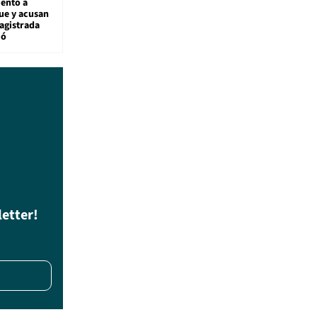
ento a
ue y acusan
agistrada
ió
letter!