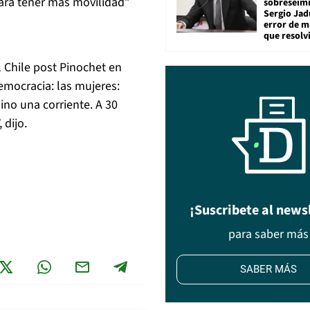
ara tener más movilidad”
sobreseimi
Sergio Jad
error de m
que resolv
l Chile post Pinochet en
democracia: las mujeres:
ino una corriente. A 30
 dijo.
¡Suscribete al news
para saber más
SABER MÁS