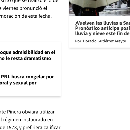
cito que se realizó el 5 de
e viernes pronunció el
moración de esta fecha.
¿Vuelven las lluvias a S
Pronóstico anticipa pos
lluvia y nieve este fin 
Por
Horacio Gutiérrez Areyte
loque admisibilidad en el
mo le resta dramatismo
: PNL busca congelar por
oral y sexual por
te Piñera obviara utilizar
al régimen instaurado en
 1973, y prefiriera calificar