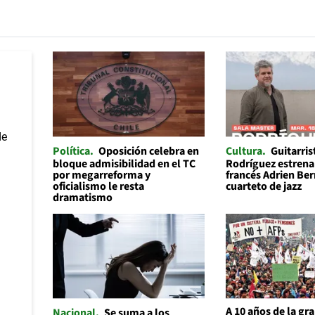
Política
Oposición celebra en
Cultura
Guitarris
bloque admisibilidad en el TC
Rodríguez estrena 
por megarreforma y
francés Adrien Be
oficialismo le resta
cuarteto de jazz
dramatismo
A 10 años de la gr
Nacional
Se suma a los