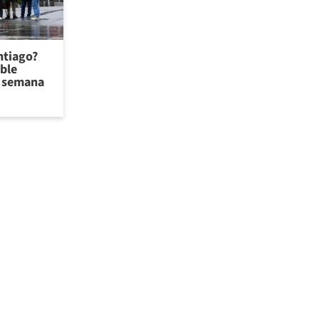
antiago?
ible
de semana