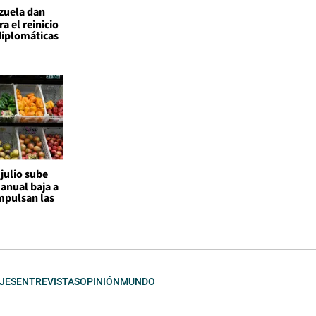
ezuela dan
a el reinicio
diplomáticas
 julio sube
 anual baja a
mpulsan las
JES
ENTREVISTAS
OPINIÓN
MUNDO