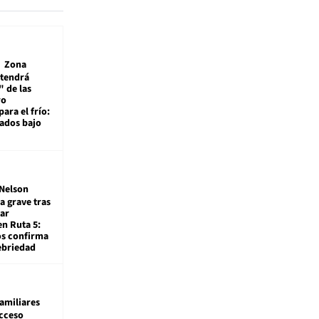
Zona
 tendrá
 de las
ro
ara el frío:
rados bajo
Nelson
a grave tras
ar
en Ruta 5:
os confirma
ebriedad
amiliares
cceso