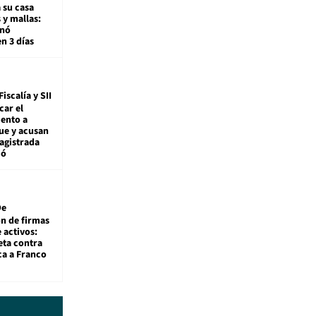
 su casa
 y mallas:
enó
en 3 días
Fiscalía y SII
car el
ento a
ue y acusan
agistrada
ió
De
ón de firmas
 activos:
eta contra
ca a Franco