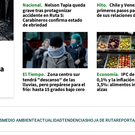
Nacional
Nelson Tapia queda
Hito
Chile y Ven
grave tras protagonizar
primeros pasos par
accidente en Ruta 5:
de sus relaciones 
Carabineros confirma estado
de ebriedad
ca
El Tiempo
Zona centro sur
Economía
IPC de
tendrá "descanso" de las
0,1% y la inflación
lluvias, pero prepárese para el
3,5%: alimentos i
frío: hasta 15 grados bajo cero
alzas
S
MEDIO AMBIENTE
ACTUALIDAD
TENDENCIAS
HOJA DE RUTA
REPORTA