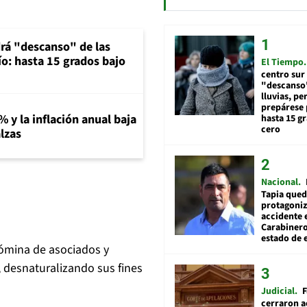
rá "descanso" de las
río: hasta 15 grados bajo
El Tiempo
centro sur
"descanso"
lluvias, pe
prepárese p
% y la inflación anual baja
hasta 15 g
cero
lzas
Nacional
Tapia qued
protagoniz
accidente 
Carabiner
estado de 
nómina de asociados y
, desnaturalizando sus fines
Judicial
F
cerraron a