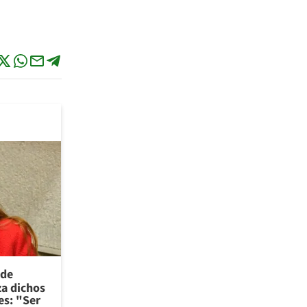
 de
za dichos
es: "Ser