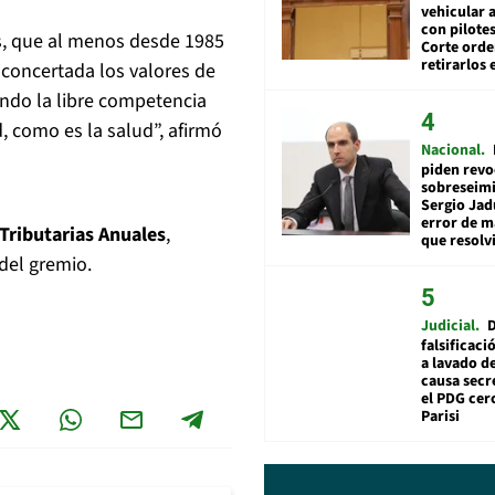
vehicular a
con pilotes
, que al menos desde 1985
Corte ord
retirarlos 
 concertada los valores de
endo la libre competencia
 como es la salud”, afirmó
Nacional
piden revo
sobreseimi
Sergio Jad
error de m
Tributarias Anuales
,
que resolv
del gremio.
Judicial
falsificaci
a lavado de
causa secr
el PDG cer
Parisi