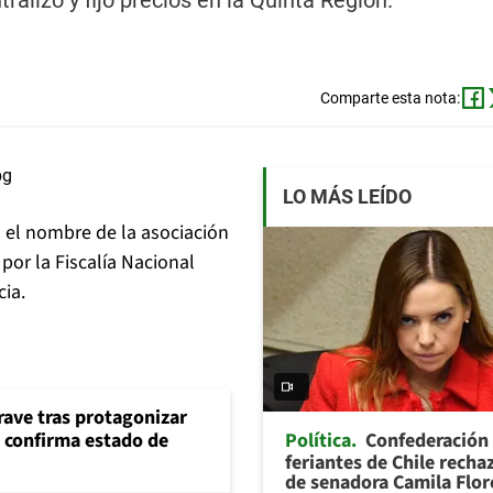
alizó y fijó precios en la Quinta Región.
Comparte esta nota:
LO MÁS LEÍDO
 el nombre de la asociación
or la Fiscalía Nacional
ia.
rave tras protagonizar
Política
Confederación
s confirma estado de
feriantes de Chile recha
de senadora Camila Flor