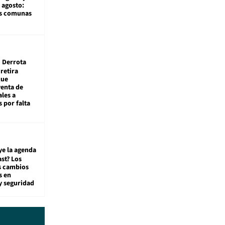
 agosto:
as comunas
Derrota
 retira
que
venta de
ales a
 por falta
ye la agenda
st? Los
s cambios
s en
y seguridad