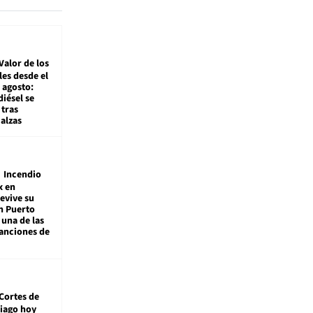
Valor de los
es desde el
 agosto:
diésel se
tras
alzas
Incendio
x en
revive su
n Puerto
 una de las
anciones de
Cortes de
tiago hoy