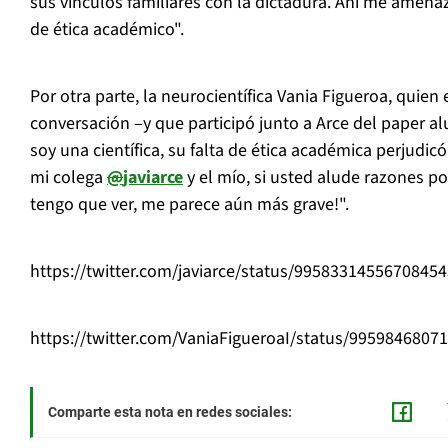
sus vínculos familiares con la dictadura. Ahí me amena
de ética académico".
Por otra parte, la neurocientífica Vania Figueroa, quien
conversación –y que participó junto a Arce del paper a
soy una científica, su falta de ética académica perjudic
mi colega
@
javiarce
y el mío, si usted alude razones po
tengo que ver, me parece aún más grave!".
https://twitter.com/javiarce/status/9958331455670845
https://twitter.com/VaniaFigueroaI/status/9959846807
Comparte esta nota en redes sociales: