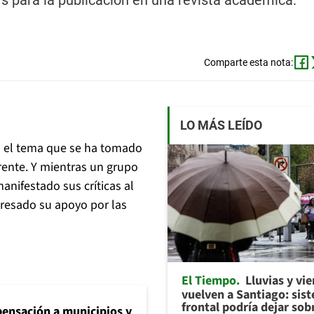
s para la publicación en una revista académica.
Comparte esta nota:
LO MÁS LEÍDO
a el tema que se ha tomado
rente. Y mientras un grupo
anifestado sus críticas al
resado su apoyo por las
El Tiempo
Lluvias y vi
vuelven a Santiago: sis
frontal podría dejar sob
ensación a municipios y