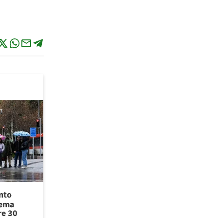
ento
tema
re 30