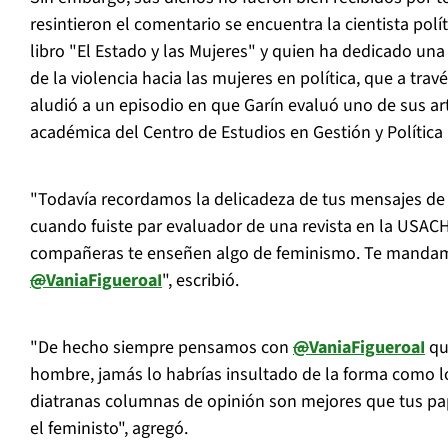
resintieron el comentario se encuentra la cientista polít
libro "El Estado y las Mujeres" y quien ha dedicado un
de la violencia hacia las mujeres en política, que a trav
aludió a un episodio en que Garín evaluó uno de sus art
académica del Centro de Estudios en Gestión y Política 
"Todavía recordamos la delicadeza de tus mensajes de
cuando fuiste par evaluador de una revista en la USAC
compañeras te enseñen algo de feminismo. Te manda
@
VaniaFigueroaI
", escribió.
"De hecho siempre pensamos con
@
VaniaFigueroaI
qu
hombre, jamás lo habrías insultado de la forma como l
diatranas columnas de opinión son mejores que tus pape
el feministo", agregó.