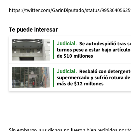
https://twitter.com/GarinDiputado/status/9953040562
Te puede interesar
Se autodespidió tras s
Judicial
turnos pese a estar bajo artícul
de $10 millones
Resbaló con detergent
Judicial
supermercado y sufrió rotura d
más de $12 millones
Sin embargo, sus dichos no fueron bien recibidos por t