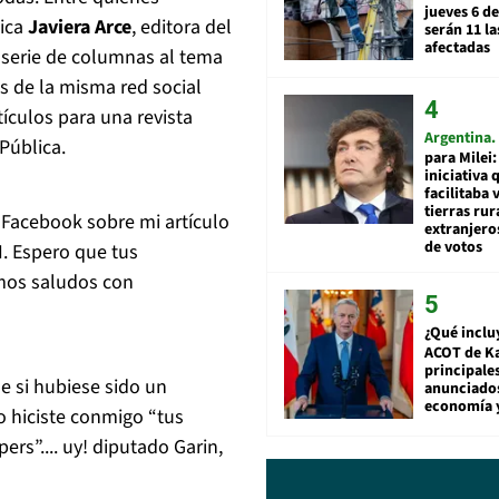
jueves 6 de
ica
Javiera Arce
, editora del
serán 11 l
afectadas
a serie de columnas al tema
és de la misma red social
ículos para una revista
Argentina
Pública.
para Milei:
iniciativa 
facilitaba 
tierras rur
 Facebook sobre mi artículo
extranjeros
de votos
H. Espero que tus
mos saludos con
¿Qué inclu
ACOT de Ka
principale
e si hubiese sido un
anunciado
economía 
o hiciste conmigo “tus
rs”.... uy! diputado Garin,