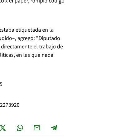
zo x el paper, rompió código
 estaba etiquetada en la
ludido–, agregó: "Diputado
ó directamente el trabajo de
líticas, en las que nada
45
12273920