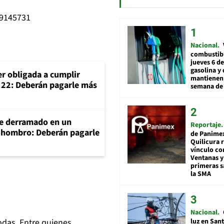
59145731
Nacional
combustibl
jueves 6 de
gasolina y 
er obligada a cumplir
mantienen 
o 22: Deberán pagarle más
semana de 
e derramado en un
Reportaje
e hombro: Deberán pagarle
de Panime
Quilicura 
vínculo co
Ventanas y
primeras s
la SMA
Nacional
luz en San
odas. Entre quienes