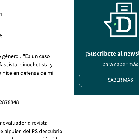
41
28
¡Suscribete al news
 género". "Es un caso
para saber más
fascista, pinochetista y
o hice en defensa de mi
SABER MÁS
32878848
r evaluador d revista
e alguien del PS descubrió