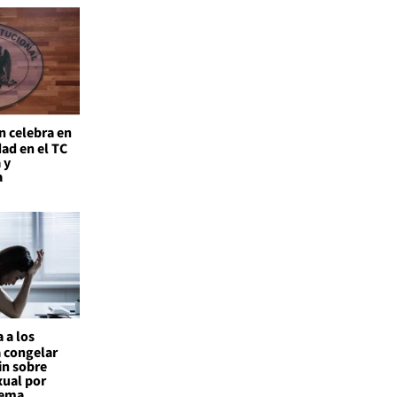
n celebra en
ad en el TC
 y
a
 a los
a congelar
in sobre
xual por
tema