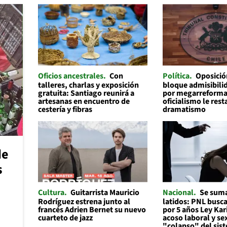
Oficios ancestrales
Con
Política
Oposició
talleres, charlas y exposición
bloque admisibilid
gratuita: Santiago reunirá a
por megarreforma
artesanas en encuentro de
oficialismo le rest
cestería y fibras
dramatismo
de
s
Cultura
Guitarrista Mauricio
Nacional
Se suma
Rodríguez estrena junto al
latidos: PNL busc
francés Adrien Bernet su nuevo
por 5 años Ley Kar
cuarteto de jazz
acoso laboral y se
"colapso" del sis