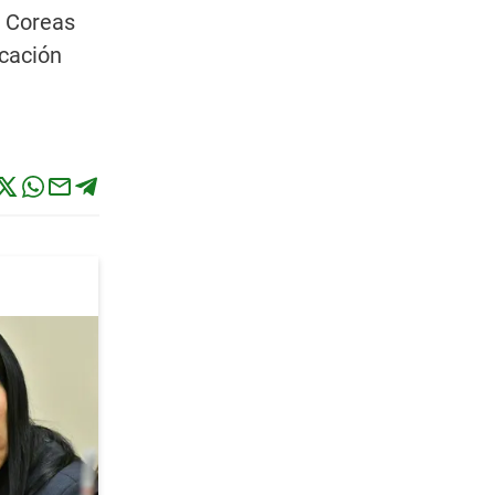
s Coreas
icación