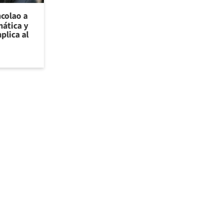
ncolao a
ática y
plica al