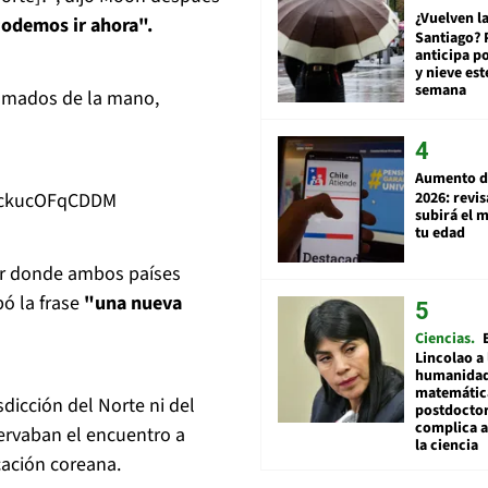
¿Vuelven la
odemos ir ahora".
Santiago? 
anticipa po
y nieve est
semana
 tomados de la mano,
Aumento d
2026: revi
v=ckucOFqCDDM
subirá el 
tu edad
gar donde ambos países
pó la frase
"una nueva
Ciencias
Lincolao a 
humanidad
matemátic
sdicción del Norte ni del
postdocto
complica 
servaban el encuentro a
la ciencia
cación coreana.