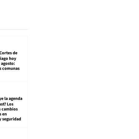
Cortes de
tiago hoy
 agosto:
as comunas
ye la agenda
st? Los
s cambios
s en
y seguridad