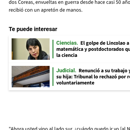
dos Coreas, envueltas en guerra desde hace casi 50 años
recibió con un apretón de manos.
Te puede interesar
El golpe de Lincolao 
Ciencias
matemática y postdoctorados qu
la ciencia
Renunció a su trabajo 
Judicial
su hija: Tribunal lo rechazó por 
voluntariamente
"Ahora usted vino al lado sur, ¿cuándo puedo ir yo [al 