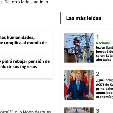
. Del otro lado, Jae-in lo
Las más leídas
a las humanidades,
e complica al mundo de
Nacional
luz en San
jueves 6 de
serán 11 l
afectadas
y pidió rebajar pensión de
reducir sus ingresos
¿Qué inclu
ACOT de Ka
principale
anunciado
economía 
Norte]?", dijo Moon después