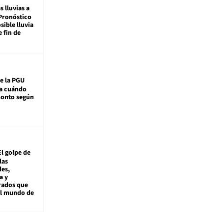
s lluvias a
Pronóstico
sible lluvia
e fin de
e la PGU
sa cuándo
monto según
El golpe de
las
es,
a y
rados que
al mundo de