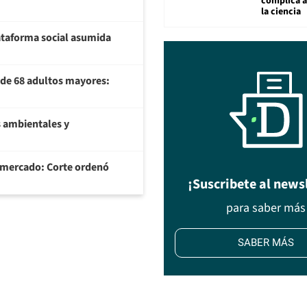
complica 
la ciencia
plataforma social asumida
U de 68 adultos mayores:
 ambientales y
ermercado: Corte ordenó
¡Suscribete al news
para saber más
SABER MÁS