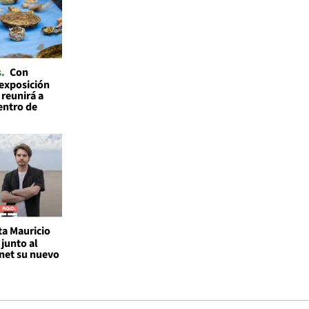
s
Con
 exposición
 reunirá a
entro de
ta Mauricio
junto al
rnet su nuevo