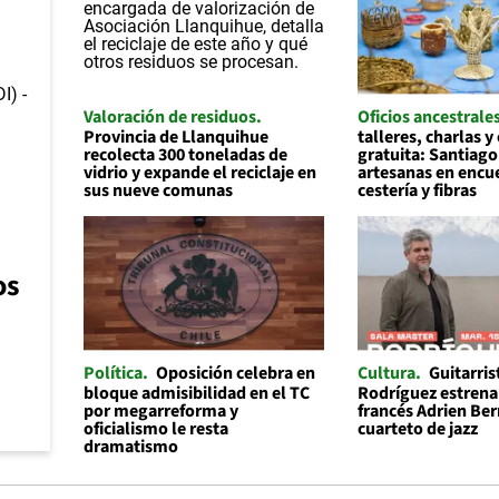
Valoración de residuos
Oficios ancestrale
Provincia de Llanquihue
talleres, charlas y
recolecta 300 toneladas de
gratuita: Santiago
vidrio y expande el reciclaje en
artesanas en encu
sus nueve comunas
cestería y fibras
os
Política
Oposición celebra en
Cultura
Guitarris
bloque admisibilidad en el TC
Rodríguez estrena 
por megarreforma y
francés Adrien Be
oficialismo le resta
cuarteto de jazz
dramatismo