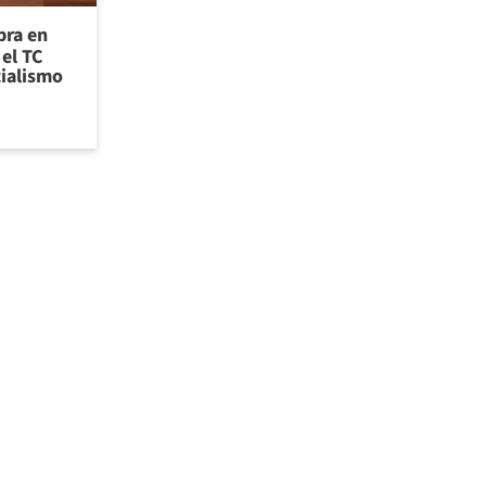
bra en
el TC
cialismo