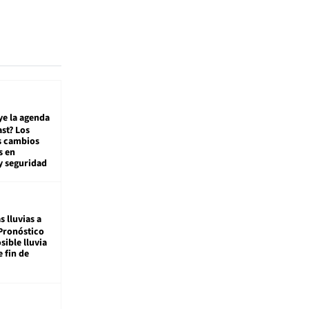
ye la agenda
st? Los
s cambios
s en
y seguridad
s lluvias a
Pronóstico
sible lluvia
e fin de