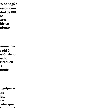
PS se negó a
 resolución
citud de PGU
tos
Corte
tir un
miento
enunció a
y pidió
nsión de su
nal lo
r reducir
os
amente
El golpe de
las
es,
a y
rados que