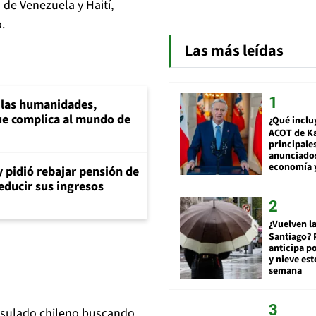
 de Venezuela y Haití,
.
Las más leídas
a las humanidades,
e complica al mundo de
¿Qué inclu
ACOT de Ka
principale
anunciado
economía 
y pidió rebajar pensión de
reducir sus ingresos
¿Vuelven la
Santiago? 
anticipa po
y nieve est
semana
nsulado chileno buscando