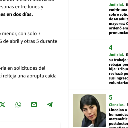
Judicial
I
ersonas entre lunes y
emitir una
es en dos días.
sobre soli
de 68 adul
mayores: 
ordenó emi
pronuncia
ho menor, con solo 7
6 de abril y otras 5 durante
Judicial
R
su trabajo 
rebajar pe
ía en solicitudes del
hija: Tribu
rechazó po
 refleja una abrupta caída
sus ingres
voluntari
Ciencias
Lincolao a 
humanidad
matemátic
postdocto