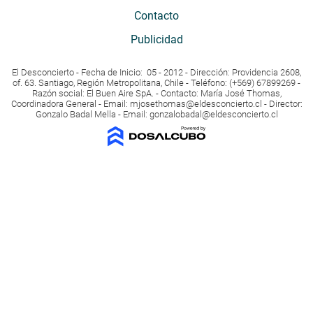
Contacto
Publicidad
El Desconcierto - Fecha de Inicio: 05 - 2012 - Dirección: Providencia 2608,
of. 63. Santiago, Región Metropolitana, Chile - Teléfono: (+569) 67899269 -
Razón social: El Buen Aire SpA. - Contacto: María José Thomas,
Coordinadora General - Email:
mjosethomas@eldesconcierto.cl
- Director:
Gonzalo Badal Mella - Email:
gonzalobadal@eldesconcierto.cl