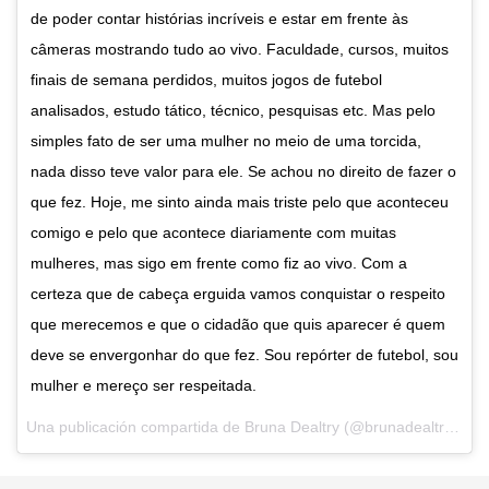
de poder contar histórias incríveis e estar em frente às
câmeras mostrando tudo ao vivo. Faculdade, cursos, muitos
finais de semana perdidos, muitos jogos de futebol
analisados, estudo tático, técnico, pesquisas etc. Mas pelo
simples fato de ser uma mulher no meio de uma torcida,
nada disso teve valor para ele. Se achou no direito de fazer o
que fez. Hoje, me sinto ainda mais triste pelo que aconteceu
comigo e pelo que acontece diariamente com muitas
mulheres, mas sigo em frente como fiz ao vivo. Com a
certeza que de cabeça erguida vamos conquistar o respeito
que merecemos e que o cidadão que quis aparecer é quem
deve se envergonhar do que fez. Sou repórter de futebol, sou
mulher e mereço ser respeitada.
Una publicación compartida de
Bruna Dealtry
(@brunadealtry) el
M