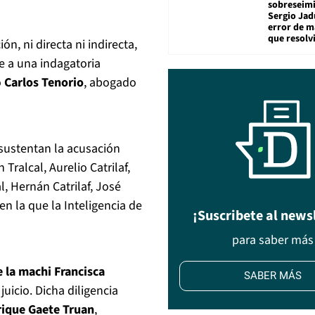
sobreseimi
Sergio Jad
error de m
que resolv
n, ni directa ni indirecta,
e a una indagatoria
ó
Carlos Tenorio
, abogado
 sustentan la acusación
Tralcal, Aurelio Catrilaf,
al, Hernán Catrilaf, José
en la que la Inteligencia de
¡Suscribete al news
para saber más
e la machi Francisca
SABER MÁS
uicio. Dicha diligencia
rique Gaete Truan
,