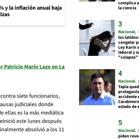
complica 
% y la inflación anual baja
la ciencia
lzas
Nacional
los latidos
congelar p
Ley Karin 
laboral y s
"colapso" 
 Patricio Marín Lazo en La
Nacional
Tapia qued
protagoniz
contra siete funcionarios,
accidente 
Carabiner
causas judiciales donde
estado de 
ellas es la más mediática
reinició este lunes después
ginalmente absolvió a los 11
Nacional
piden revo