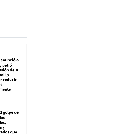
enunció a
y pidió
nsión de su
nal lo
r reducir
os
amente
El golpe de
las
es,
a y
rados que