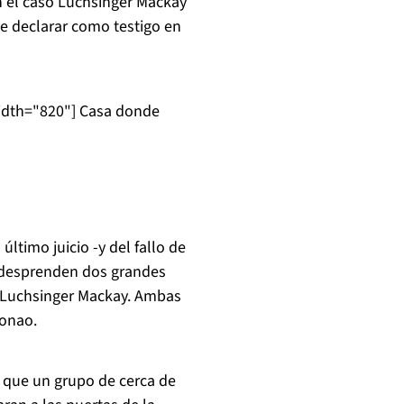
n el caso Luchsinger Mackay
e declarar como testigo en
idth="820"]
Casa donde
último juicio -y del fallo de
e desprenden dos grandes
so Luchsinger Mackay. Ambas
conao.
a que un grupo de cerca de