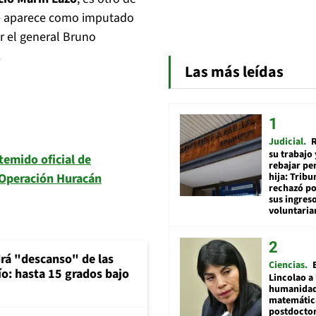
 que aparece como imputado
r el general Bruno
.
Las más leídas
Judicial
R
su trabajo 
 temido oficial de
rebajar pe
hija: Tribu
a Operación Huracán
rechazó po
sus ingres
voluntari
rá "descanso" de las
Ciencias
río: hasta 15 grados bajo
Lincolao a 
humanidad
matemátic
postdocto