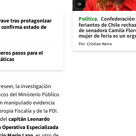
Política
Confederación
rave tras protagonizar
feriantes de Chile recha
s confirma estado de
de senadora Camila Flor
mujer de feria es un org
Por
Cristian Neira
eros pasos para el
máticas
eseer, la investigación
cos del Ministerio Público
an manipulado evidencia
ropia Fiscalía y de la PDI.
 del
capitán Leonardo
a Operativa Especializada
cio Marín Lazo
, es otro de