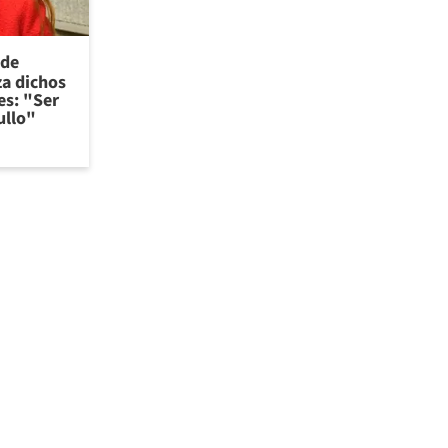
 de
za dichos
es: "Ser
ullo"