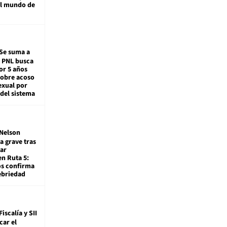
al mundo de
Se suma a
: PNL busca
or 5 años
sobre acoso
exual por
del sistema
Nelson
a grave tras
ar
en Ruta 5:
os confirma
ebriedad
Fiscalía y SII
car el