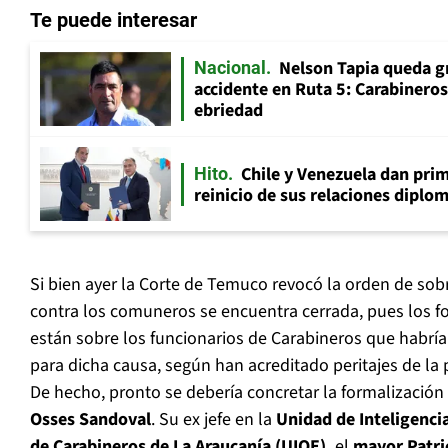
Te puede interesar
Nelson Tapia queda g
Nacional
accidente en Ruta 5: Carabinero
ebriedad
Chile y Venezuela dan prim
Hito
reinicio de sus relaciones diplo
Si bien ayer la Corte de Temuco revocó la orden de sobr
contra los comuneros se encuentra cerrada, pues los fo
están sobre los funcionarios de Carabineros que habrí
para dicha causa, según han acreditado peritajes de la p
De hecho, pronto se debería concretar la formalización
Osses Sandoval
. Su ex jefe en la
Unidad de Inteligenci
de Carabineros de La Araucanía (UIOE),
el
mayor Patri