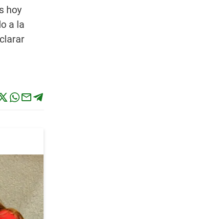
s hoy
o a la
clarar