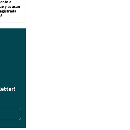
ento a
ue y acusan
agistrada
ió
letter!