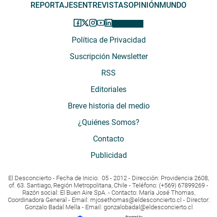
REPORTAJES
ENTREVISTAS
OPINIÓN
MUNDO
Política de Privacidad
Suscripción Newsletter
RSS
Editoriales
Breve historia del medio
¿Quiénes Somos?
Contacto
Publicidad
El Desconcierto - Fecha de Inicio: 05 - 2012 - Dirección: Providencia 2608,
of. 63. Santiago, Región Metropolitana, Chile - Teléfono: (+569) 67899269 -
Razón social: El Buen Aire SpA. - Contacto: María José Thomas,
Coordinadora General - Email:
mjosethomas@eldesconcierto.cl
- Director:
Gonzalo Badal Mella - Email:
gonzalobadal@eldesconcierto.cl