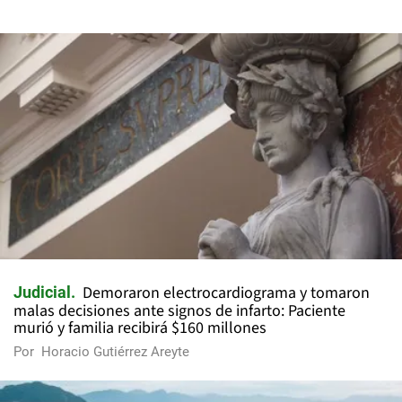
Demoraron electrocardiograma y tomaron
Judicial
malas decisiones ante signos de infarto: Paciente
murió y familia recibirá $160 millones
Por
Horacio Gutiérrez Areyte