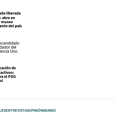
ada liberada
: abre en
r museo
nte del país
icación de
 activos:
ra el PDG
si
JES
ENTREVISTAS
OPINIÓN
MUNDO