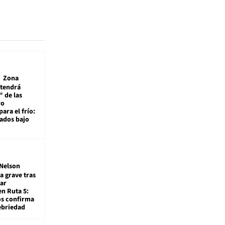
Zona
 tendrá
 de las
ro
ara el frío:
rados bajo
Nelson
a grave tras
ar
en Ruta 5:
os confirma
ebriedad