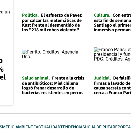
Política
El esfuerzo de Pavez
Cultura
Con entr
por calzar las matemáticas de
esta fin de semana
Kast frente al desmentido de
Santiago el prime
los "218 mil robos violento"
inmersivo permane
o
0%
el
Salud animal
Frente a la crisis
Judicial
De falsif
de antibióticos: Miel chilena
firmas a lavado de
logró frenar desarrollo de
causa secreta cont
bacterias resistentes en perros
cerca a Franco Pari
S
MEDIO AMBIENTE
ACTUALIDAD
TENDENCIAS
HOJA DE RUTA
REPORTA