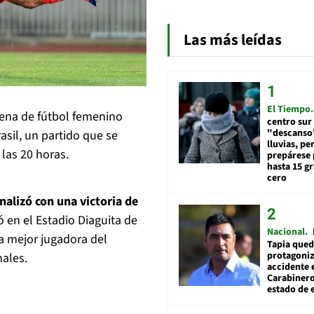
Las más leídas
El Tiempo
lena de fútbol femenino
centro sur
"descanso"
sil, un partido que se
lluvias, pe
 las 20 horas.
prepárese p
hasta 15 g
cero
nalizó con una victoria de
ó en el Estadio Diaguita de
Nacional
la mejor jugadora del
Tapia qued
protagoniz
ales.
accidente 
Carabiner
estado de 