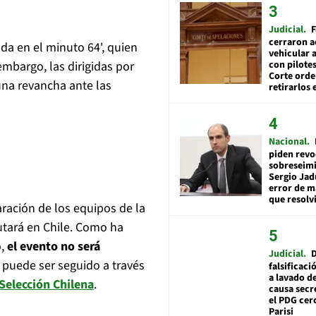
Judicial
F
cerraron a
ada en el minuto 64', quien
vehicular a
embargo, las dirigidas por
con pilotes
Corte ord
una revancha ante las
retirarlos 
Nacional
piden revo
sobreseimi
Sergio Jad
error de m
que resolv
ación de los equipos de la
utará en Chile. Como ha
,
el evento no será
Judicial
o puede ser seguido a través
falsificaci
a lavado de
Selección Chilena
.
causa secr
el PDG cer
Parisi