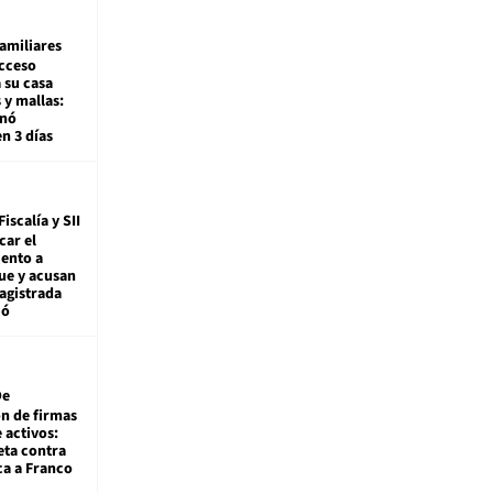
amiliares
cceso
 su casa
 y mallas:
enó
en 3 días
Fiscalía y SII
car el
ento a
ue y acusan
agistrada
ió
De
ón de firmas
 activos:
eta contra
ca a Franco