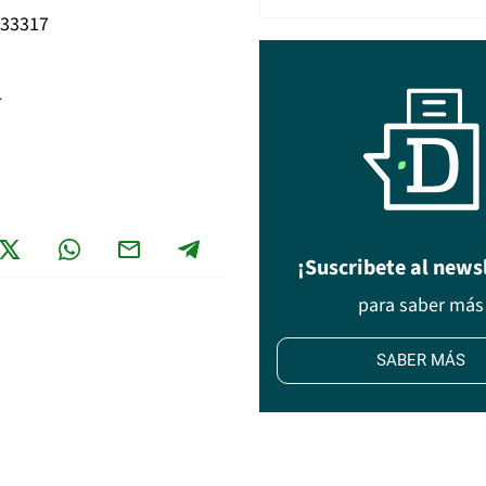
933317
4
¡Suscribete al news
para saber más
SABER MÁS