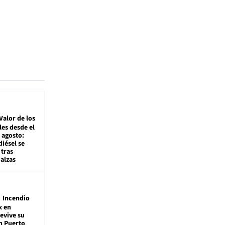
Valor de los
es desde el
 agosto:
diésel se
tras
alzas
Incendio
x en
revive su
n Puerto