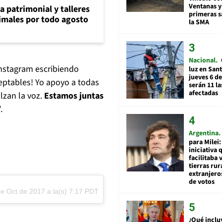
Ventanas y
ia patrimonial y talleres
primeras s
animales por todo agosto
la SMA
Nacional
Instagram escribiendo
luz en San
jueves 6 de
eptables! Yo apoyo a todas
serán 11 l
afectadas
lzan la voz.
Estamos juntas
.
Argentina
para Milei:
iniciativa 
facilitaba 
tierras rur
extranjeros
de votos
e Oct de 2017 a la(s) 7:17 PDT
¿Qué inclu