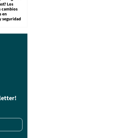
st? Los
s cambios
s en
y seguridad
letter!