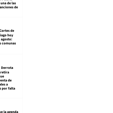
 una de las
anciones de
Cortes de
tiago hoy
 agosto:
as comunas
Derrota
 retira
que
venta de
ales a
 por falta
ye la agenda