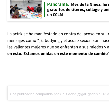
Mes de la Niñez: fer
Panorama
gratuitos de títeres, collage y 
en CCLM
La actriz se ha manifestado en contra del acoso en su 
mensajes como "¡El bullying y el acoso sexual son inac
las valientes mujeres que se enfrentan a sus miedos y a
en esto. Estamos unidas en este momento de cambio
"
Una publicación compartida por Gal Gadot (@gal_gadot)
el
13 d