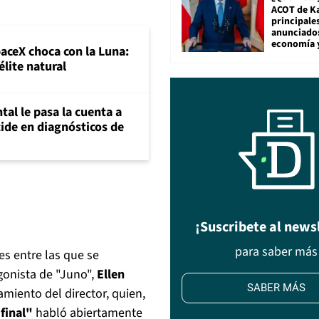
ACOT de Ka
principale
anunciado
economía 
paceX choca con la Luna:
élite natural
al le pasa la cuenta a
ide en diagnósticos de
¡Suscribete al news
para saber más
es entre las que se
gonista de "Juno",
Ellen
SABER MÁS
miento del director, quien,
final"
habló abiertamente