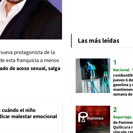
Las más leídas
nueva protagonista de la
 de esta franquicia a menos
ado de acoso sexual, salga
Nacional
combustibl
jueves 6 de
gasolina y 
mantienen 
semana de 
: cuándo el niño
dicar malestar emocional
Reportaje
de Panime
Quilicura 
vínculo co