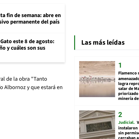
ta fin de semana: abre en
sivo permanente del país
 Gato este 8 de agosto:
Las más leídas
año y cuáles son sus
Flamenco 
al de la obra "Tanto
amenazado
logra repr
lfo Albornoz y que estará en
salar de M
priorizado
minería del
Judicial
V
instalaron
sin permis
cerraban a