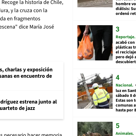
. Recoge la historia de Chile,
hombre vol
diálisis: 
ura, y la cruza con la
ordenó ret
sada en fragmentos
 escena" dice María José
Reportaje
acabó con 
plásticas 
el reciclaj
pero dejó a
descubiert
s, charlas y exposición
esanas en encuentro de
Nacional
luz en San
sábado 8 d
Estas son t
dríguez estrena junto al
comunas a
uarteto de jazz
hasta por 
Animales
 es necesario hacer memoria,