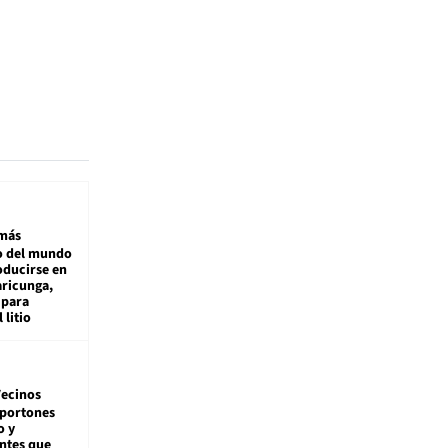
más
 del mundo
oducirse en
aricunga,
 para
 litio
ecinos
 portones
o y
ntes que