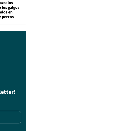
aza: los
 los galgos
sados en
e perros
letter!