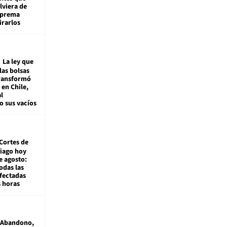
viera de
Suprema
irarlos
La ley que
las bolsas
transformó
e en Chile,
l
o sus vacíos
Cortes de
tiago hoy
e agosto:
odas las
fectadas
8 horas
Abandono,