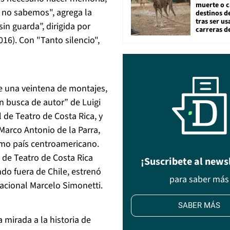
muerte o c
e no sabemos", agrega la
destinos de
tras ser u
in guarda”, dirigida por
carreras d
16). Con "Tanto silencio",
de una veintena de montajes,
n busca de autor” de Luigi
 de Teatro de Costa Rica, y
Marco Antonio de la Parra,
ismo país centroamericano.
 de Teatro de Costa Rica
¡Suscribete al news
ndo fuera de Chile, estrenó
para saber más
acional Marcelo Simonetti.
SABER MÁS
 mirada a la historia de