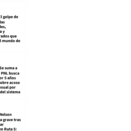
El golpe de
las
es,
a y
rados que
al mundo de
Se suma a
: PNL busca
or 5 años
sobre acoso
exual por
del sistema
Nelson
a grave tras
ar
en Ruta 5: