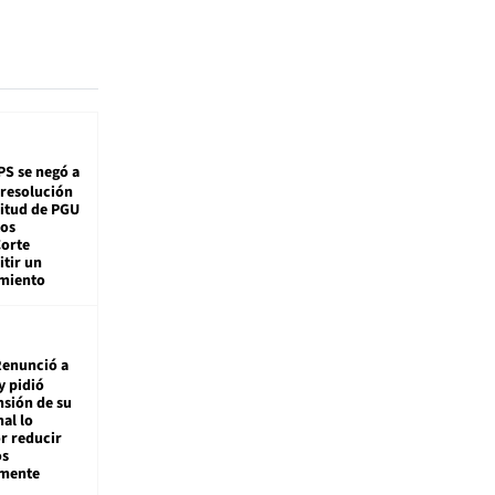
PS se negó a
 resolución
citud de PGU
tos
Corte
tir un
miento
enunció a
y pidió
nsión de su
nal lo
r reducir
os
amente