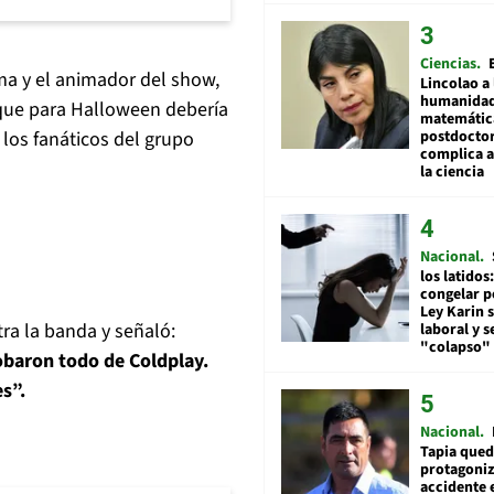
Ciencias
ma y el animador del show,
Lincolao a 
humanidad
o que para Halloween debería
matemátic
 los fanáticos del grupo
postdocto
complica 
la ciencia
Nacional
los latidos
congelar p
Ley Karin 
tra la banda y señaló:
laboral y s
"colapso" 
obaron todo de Coldplay.
s”.
Nacional
Tapia qued
protagoniz
accidente 