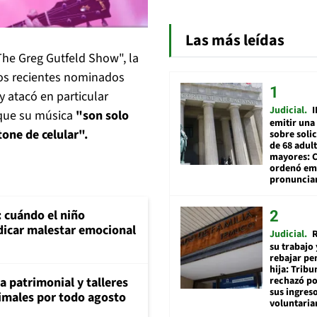
Las más leídas
he Greg Gutfeld Show", la
 los recientes nominados
y atacó en particular
Judicial
I
 que su música
"son solo
emitir una
one de celular".
sobre soli
de 68 adul
mayores: 
ordenó emi
pronuncia
: cuándo el niño
dicar malestar emocional
Judicial
R
su trabajo 
rebajar pe
hija: Tribu
ia patrimonial y talleres
rechazó po
sus ingres
animales por todo agosto
voluntari