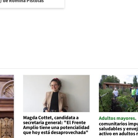
6) de Romina Pistolas
Magda Cottet, candidata a
Adultos mayores
secretaria general: "El Frente
comunitarios impu
Amplio tiene una potencialidad
saludables y enve
que hoy está desaprovechada"
activo en adultos