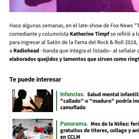
Hace algunas semanas, en el late-show de Fox News "T
comediante y columnista
Katherine Timpf
se refirió a
para ingresar al Salón de la Fama del Rock & Roll 2018, 
a
Radiohead
–banda que integra el listado– al señalar
elaborados quejidos y lamentos que sirven como ringt
Te puede interesar
Salud mental infantil
Infancias
"callado" o "maduro" podría in
camuflado
Mes de la Niñez: fer
Panorama
gratuitos de títeres, collage y 
en CCLM