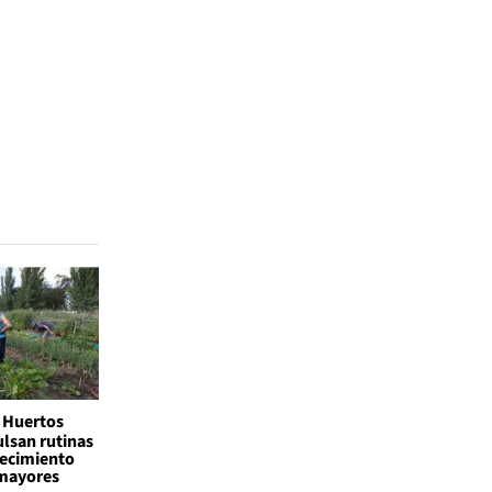
Huertos
lsan rutinas
jecimiento
 mayores