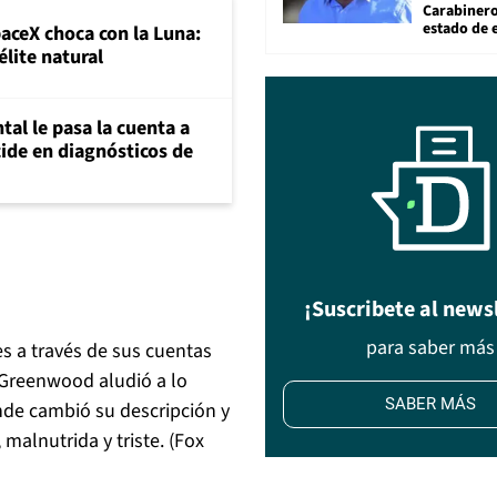
Carabiner
estado de 
paceX choca con la Luna:
élite natural
al le pasa la cuenta a
ide en diagnósticos de
¡Suscribete al news
para saber más
 a través de sus cuentas
y Greenwood aludió a lo
SABER MÁS
nde cambió su descripción y
malnutrida y triste. (Fox