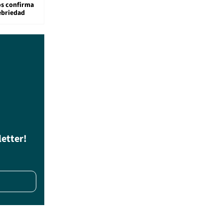
os confirma
ebriedad
letter!