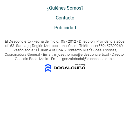
¿Quiénes Somos?
Contacto
Publicidad
El Desconcierto - Fecha de Inicio: 05 - 2012 - Dirección: Providencia 2608,
of. 63. Santiago, Región Metropolitana, Chile - Teléfono: (+569) 67899269 -
Razón social: El Buen Aire SpA. - Contacto: María José Thomas,
Coordinadora General - Email:
mjosethomas@eldesconcierto.cl
- Director:
Gonzalo Badal Mella - Email:
gonzalobadal@eldesconcierto.cl